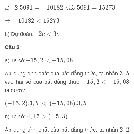
−
2.
5091
=
−
10
182
3.
5091
=
15
273
−
2.
5091
=
−
10
182
3.
5091
=
15
273
a)
và
⇒
−
10
182
<
15
273
⇒
−
10
182
<
15
273
−
2
c
<
3
c
−
2
<
3
b) Dự đoán:
c
c
Câu 2
−
15
,
2
<
−
15
,
08
−
15
,
2
<
−
15
,
08
a) Ta có:
3
,
5
3
,
5
Áp dụng tính chất của bất đẳng thức, ta nhân
−
15
,
2
<
−
15
,
08
−
15
,
2
<
−
15
,
08
vào hai vế của bất đẳng thức
ta được:
(
−
15
,
2
)
.3
,
5
<
(
−
15
,
08
)
.3
,
5
(
−
15
,
2
)
.3
,
5
<
(
−
15
,
08
)
.3
,
5
4
,
15
>
(
−
5
,
3
)
4
,
15
>
(
−
5
,
3
)
b) Ta có:
2
,
2
2
,
2
Áp dụng tính chất của bất đẳng thức, ta nhân