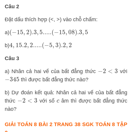
Câu 2
Đặt dấu thích hợp (<, >) vào chỗ chấm:
(
−
15
,
2
)
.3
,
5.....
(
−
15
,
08
)
.3
,
5
(
−
15
,
2
)
.3
,
5.....
(
−
15
,
08
)
.3
,
5
a)
4
,
15.2
,
2.....
(
−
5
,
3
)
.2
,
2
4
,
15.2
,
2.....
(
−
5
,
3
)
.2
,
2
b)
Câu 3
−
2
<
3
−
2
<
3
a) Nhân cả hai vế của bất đẳng thức
với
−
345
−
345
thì được bất đẳng thức nào?
b) Dự đoán kết quả: Nhân cả hai vế của bất đẳng
−
2
<
3
c
−
2
<
3
thức
với số
âm thì được bất đẳng thức
c
nào?
GIẢI TOÁN 8 BÀI 2 TRANG 38 SGK TOÁN 8 TẬP