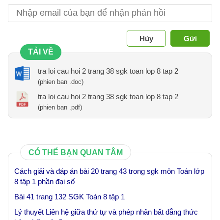
Hủy
Gửi
TẢI VỀ
tra loi cau hoi 2 trang 38 sgk toan lop 8 tap 2
(phien ban .doc)
tra loi cau hoi 2 trang 38 sgk toan lop 8 tap 2
(phien ban .pdf)
CÓ THỂ BẠN QUAN TÂM
Cách giải và đáp án bài 20 trang 43 trong sgk môn Toán lớp
8 tập 1 phần đại số
Bài 41 trang 132 SGK Toán 8 tập 1
Lý thuyết Liên hệ giữa thứ tự và phép nhân bất đẳng thức