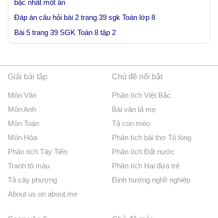
bậc nhất một ẩn
Đáp án câu hỏi bài 2 trang 39 sgk Toán lớp 8
Bài 5 trang 39 SGK Toán 8 tập 2
Giải bài tập
Chủ đề nổi bật
Môn Văn
Phân tích Việt Bắc
Môn Anh
Bài văn tả mẹ
Môn Toán
Tả con mèo
Môn Hóa
Phân tích bài thơ Tỏ lòng
Phân tích Tây Tiến
Phân tích Đất nước
Tranh tô màu
Phân tích Hai đứa trẻ
Tả cây phượng
Định hướng nghề nghiệp
About us on about.me