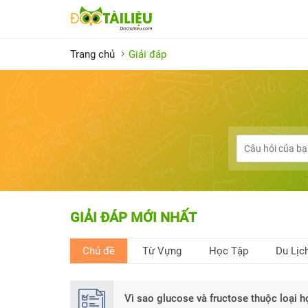
Trang chủ
Giải đáp
GIẢI ĐÁP MỚI NHẤT
Chủ đề
Từ Vựng
Học Tập
Du Lịc
Vì sao glucose và fructose thuộc loại h