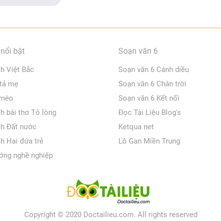
nổi bật
Soạn văn 6
ch Việt Bắc
Soạn văn 6 Cánh diều
 tả mẹ
Soạn văn 6 Chân trời
 mèo
Soạn văn 6 Kết nối
ch bài thơ Tỏ lòng
Đọc Tài Liệu Blog's
ch Đất nước
Ketqua net
ch Hai đứa trẻ
Lô Gan Miền Trung
ớng nghề nghiệp
Copyright © 2020 Doctailieu.com. All rights reserved