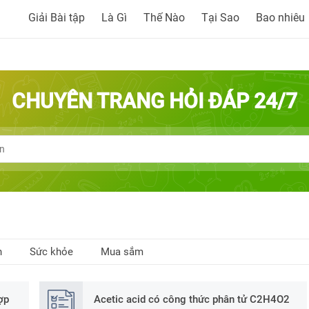
Giải Bài tập
Là Gì
Thế Nào
Tại Sao
Bao nhiêu
CHUYÊN TRANG HỎI ĐÁP 24/7
h
Sức khỏe
Mua sắm
ợp
Acetic acid có công thức phân tử C2H4O2