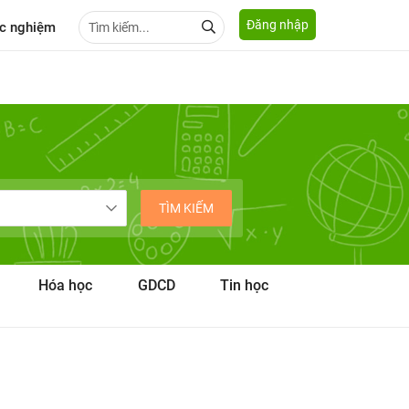
Đăng nhập
c nghiệm
TÌM KIẾM
Hóa học
GDCD
Tin học