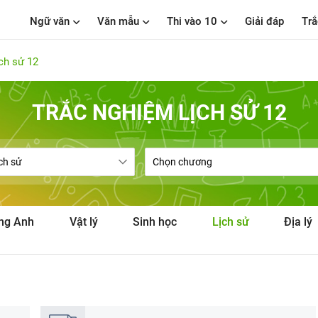
Ngữ văn
Văn mẫu
Thi vào 10
Giải đáp
Trắ
ch sử 12
TRẮC NGHIỆM LỊCH SỬ 12
ng Anh
Vật lý
Sinh học
Lịch sử
Địa lý