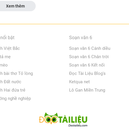
Xem thêm
nổi bật
Soạn văn 6
ch Việt Bắc
Soạn văn 6 Cánh diều
 tả mẹ
Soạn văn 6 Chân trời
 mèo
Soạn văn 6 Kết nối
ch bài thơ Tỏ lòng
Đọc Tài Liệu Blog's
ch Đất nước
Ketqua net
ch Hai đứa trẻ
Lô Gan Miền Trung
ớng nghề nghiệp