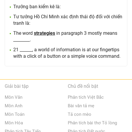
Trưởng ban kiểm kê là:
Tư tưởng Hồ Chí Minh xác định thái độ đối với chiến
tranh là:
The word
strategies
in paragraph 3 mostly means
________.
21 ______, a world of information is at our fingertips
with a click of a button or a simple voice command.
Giải bài tập
Chủ đề nổi bật
Môn Văn
Phân tích Việt Bắc
Môn Anh
Bài văn tả mẹ
Môn Toán
Tả con mèo
Môn Hóa
Phân tích bài thơ Tỏ lòng
Phân tích Tây Tiến
Phân tích Đất nước