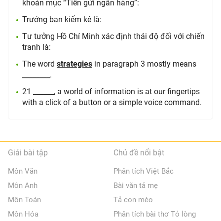
khoản mục “Tiền gửi ngân hàng”:
Trưởng ban kiểm kê là:
Tư tưởng Hồ Chí Minh xác định thái độ đối với chiến
tranh là:
The word
strategies
in paragraph 3 mostly means
________.
21 ______, a world of information is at our fingertips
with a click of a button or a simple voice command.
Giải bài tập
Chủ đề nổi bật
Môn Văn
Phân tích Việt Bắc
Môn Anh
Bài văn tả mẹ
Môn Toán
Tả con mèo
Môn Hóa
Phân tích bài thơ Tỏ lòng