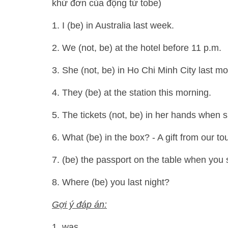
khứ đơn của động từ tobe)
1. I (be) in Australia last week.
2. We (not, be) at the hotel before 11 p.m.
3. She (not, be) in Ho Chi Minh City last mo
4. They (be) at the station this morning.
5. The tickets (not, be) in her hands when 
6. What (be) in the box? - A gift from our to
7. (be) the passport on the table when you
8. Where (be) you last night?
Gợi ý đáp án:
1. was