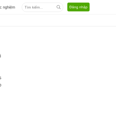
ắc nghiệm
Đăng nhập
i
s
p