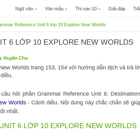
Ngữ văn
Văn mẫu
Thi vào 10
Giải đáp
Tr
mmar Reference Unit 6 lớp 10 Explore New Worlds
T 6 LỚP 10 EXPLORE NEW WORLDS
ả:
Huyền Chu
ew Worlds trang 153, 154 với hướng dẫn dịch và trả lờ
 diều.
c câu hỏi phần Grammar Reference Unit 6: Destination
New Worlds
- Cánh diều. Nội dung này chắc chắn sẽ giú
ốt nhất.
UNIT 6 LỚP 10 EXPLORE NEW WORLDS