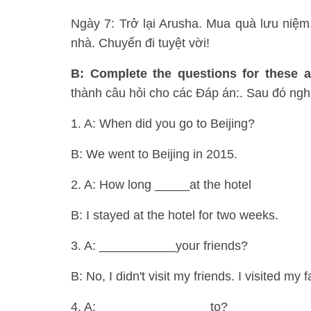
Ngày 7: Trở lại Arusha. Mua quà lưu niệ
nhà. Chuyến đi tuyệt vời!
B: Complete the questions for these 
thành câu hỏi cho các Đáp án:. Sau đó nghe
1. A: When did you go to Beijing?
B: We went to Beijing in 2015.
2. A: How long _____at the hotel
B: I stayed at the hotel for two weeks.
3. A: ___________your friends?
B: No, I didn't visit my friends. I visited my f
4. A: ________________to?