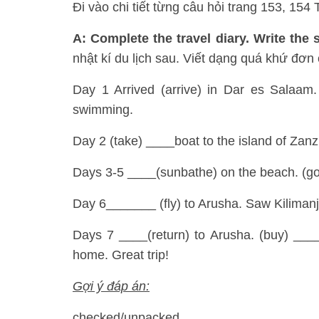
Đi vào chi tiết từng câu hỏi trang 153, 15
A: Complete the travel diary. Write the
nhật kí du lịch sau. Viết dạng quá khứ đơn
Day 1 Arrived (arrive) in Dar es Salaam.
swimming.
Day 2 (take) ____boat to the island of Zanz
Days 3-5 ____(sunbathe) on the beach. (g
Day 6_______ (fly) to Arusha. Saw Kilimanja
Days 7 ____(return) to Arusha. (buy) ___
home. Great trip!
Gợi ý đáp án:
checked/unpacked