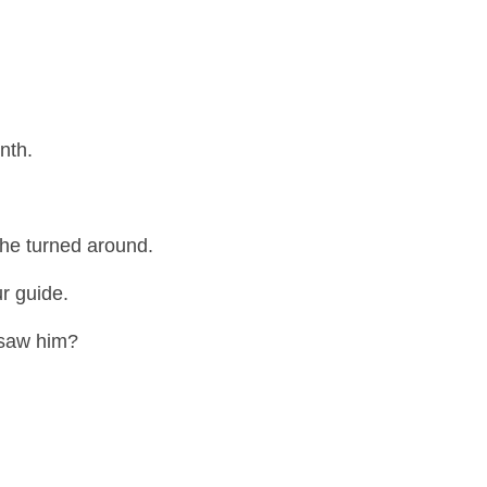
nth.
she turned around.
ur guide.
 saw him?