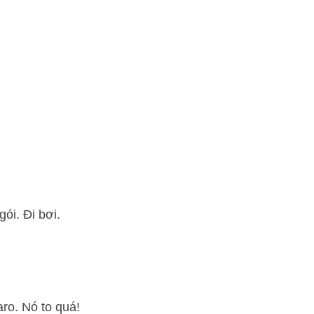
ói. Đi bơi.
ro. Nó to quá!