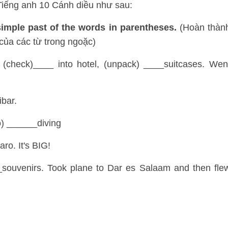
4 Tiếng anh 10 Cánh diều như sau:
 simple past of the words in parentheses.
(Hoàn thàn
 của các từ trong ngoặc)
 (check)____ into hotel, (unpack) ____suitcases. Wen
ibar.
o) ______diving
ro. It's BIG!
_souvenirs. Took plane to Dar es Salaam and then fle