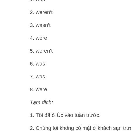
2. weren’t
3. wasn’t
4. were
5. weren’t
6. was
7. was
8. were
Tạm dịch:
1. Tôi đã ở Úc vào tuần trước.
2. Chúng tôi không có mặt ở khách sạn trướ