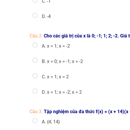
C. -1
D. -4
Câu 2.
Cho các giá trị của x là 0; -1; 1; 2; -2. G
A. x = 1; x = -2
B. x = 0; x = -1; x = -2
C. x = 1; x = 2
D. x = 1; x = -2; x = 2
Câu 3.
Tập nghiệm của đa thức f(x) = (x + 14)(x -
A. {4; 14}