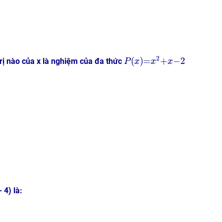
P
(
x
)
=
x
2
+
x
−
2
2
(
)
=
+
−
2
iá trị nào của x là nghiệm của đa thức
P
x
x
x
 4) là: