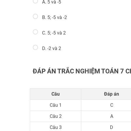
A. 5 và -5
B. 5; -5 và -2
C. 5; -5 và 2
D. -2 và 2
ĐÁP ÁN TRẮC NGHIỆM TOÁN 7 C
Câu
Đáp án
Câu 1
C
Câu 2
A
Câu 3
D