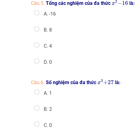
2
−
16
Câu 5.
Tổng các nghiệm của đa thức
là:
x
A. -16
B. 8
C. 4
D. 0
x
3
+
27
3
+
27
Câu 6.
Số nghiệm của đa thức
là:
x
A. 1
B. 2
C. 0