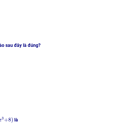
ào sau đây là đúng?
3
+
8
)
là
x