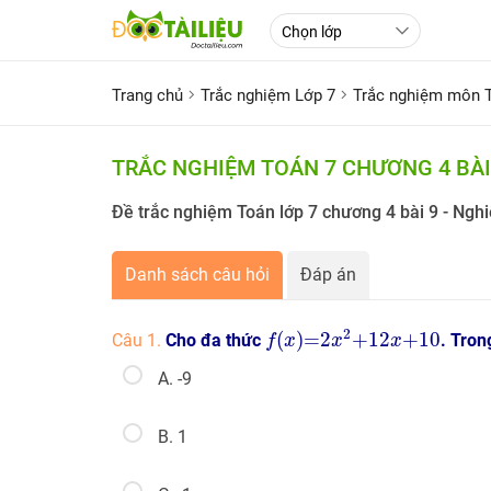
Trang chủ
Trắc nghiệm Lớp 7
Trắc nghiệm môn 
TRẮC NGHIỆM TOÁN 7 CHƯƠNG 4 BÀI
Đề trắc nghiệm Toán lớp 7 chương 4 bài 9 - Ngh
Danh sách câu hỏi
Đáp án
f
(
x
)
=
2
x
2
+
12
x
+
10
2
(
)
=
2
+
12
+
10
Câu 1.
Cho đa thức
. Tron
f
x
x
x
A. -9
B. 1