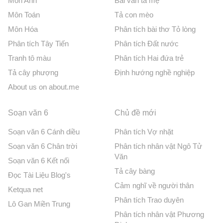
Môn Anh
Bài văn tả mẹ
Môn Toán
Tả con mèo
Môn Hóa
Phân tích bài thơ Tỏ lòng
Phân tích Tây Tiến
Phân tích Đất nước
Tranh tô màu
Phân tích Hai đứa trẻ
Tả cây phượng
Định hướng nghề nghiệp
About us on about.me
Soạn văn 6
Chủ đề mới
Soạn văn 6 Cánh diều
Phân tích Vợ nhặt
Soạn văn 6 Chân trời
Phân tích nhân vật Ngô Tử
Văn
Soạn văn 6 Kết nối
Tả cây bàng
Đọc Tài Liệu Blog's
Cảm nghĩ về người thân
Ketqua net
Phân tích Trao duyên
Lô Gan Miền Trung
Phân tích nhân vật Phương