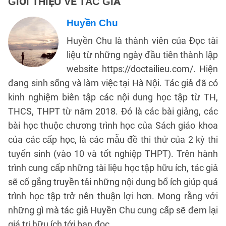
GIỚI THIỆU VỀ TÁC GIẢ
Huyền Chu
Huyền Chu là thành viên của Đọc tài
liệu từ những ngày đầu tiên thành lập
website https://doctailieu.com/. Hiện
đang sinh sống và làm việc tại Hà Nội. Tác giả đã có
kinh nghiệm biên tập các nội dung học tập từ TH,
THCS, THPT từ năm 2018. Đó là các bài giảng, các
bài học thuộc chương trình học của Sách giáo khoa
của các cấp học, là các mẫu đề thi thử của 2 kỳ thi
tuyển sinh (vào 10 và tốt nghiệp THPT). Trên hành
trình cung cấp những tài liệu học tập hữu ích, tác giả
sẽ cố gắng truyền tải những nội dung bổ ích giúp quá
trình học tập trở nên thuận lợi hơn. Mong rằng với
những gì mà tác giả Huyền Chu cung cấp sẽ đem lại
giá trị hữu ích tới bạn đọc.