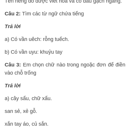
Tên riêng đó được viết hoa và có dấu gạch ngang.
Câu 2
:
Tìm các từ ngữ chứa tiếng
Trả lời
a) Có vần uêch: rỗng tuếch.
b) Có vần uyu: khuỷu tay
Câu 3
:
Em chọn chữ nào trong ngoặc đơn để điền
vào chỗ trống
Trả lời
a) cây sấu, chữ xấu.
san sẻ, xẻ gỗ.
xắn tay áo, củ sắn.