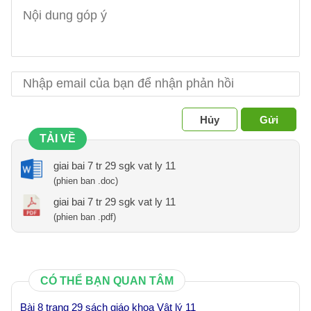
Hủy
Gửi
TẢI VỀ
giai bai 7 tr 29 sgk vat ly 11
(phien ban .doc)
giai bai 7 tr 29 sgk vat ly 11
(phien ban .pdf)
CÓ THỂ BẠN QUAN TÂM
Bài 8 trang 29 sách giáo khoa Vật lý 11