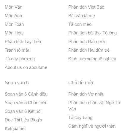
Môn Văn
Phân tích Việt Bắc
Môn Anh
Bài văn tả mẹ
Môn Toán
Tả con mèo
Môn Hóa
Phân tích bài thơ Tỏ lòng
Phân tích Tây Tiến
Phân tích Đất nước
Tranh tô màu
Phân tích Hai đứa trẻ
Tả cây phượng
Định hướng nghề nghiệp
About us on about.me
Soạn văn 6
Chủ đề mới
Soạn văn 6 Cánh diều
Phân tích Vợ nhặt
Soạn văn 6 Chân trời
Phân tích nhân vật Ngô Tử
Văn
Soạn văn 6 Kết nối
Tả cây bàng
Đọc Tài Liệu Blog's
Cảm nghĩ về người thân
Ketqua net