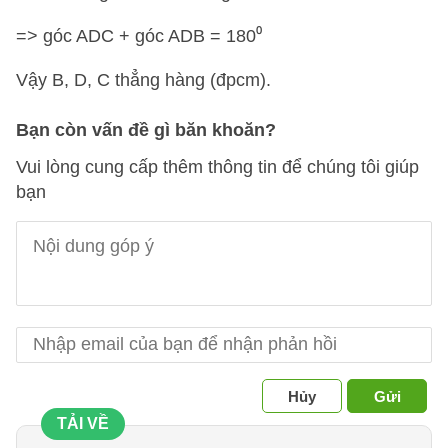
=> góc ADC + góc ADB = 180⁰
Vậy B, D, C thẳng hàng (đpcm).
Bạn còn vấn đề gì băn khoăn?
Vui lòng cung cấp thêm thông tin để chúng tôi giúp
bạn
Hủy
Gửi
TẢI VỀ