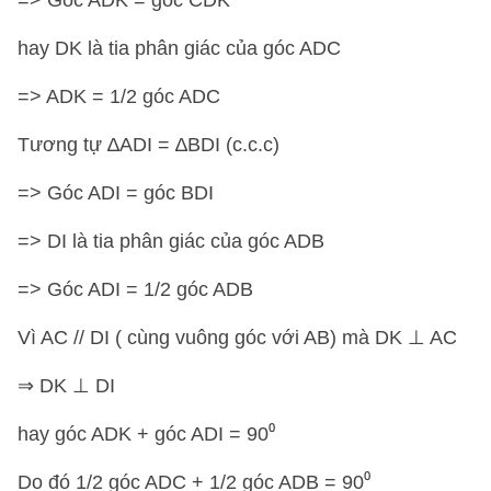
=> Góc ADK = góc CDK
hay DK là tia phân giác của góc ADC
=> ADK = 1/2 góc ADC
Tương tự ∆ADI = ∆BDI (c.c.c)
=> Góc ADI = góc BDI
=> DI là tia phân giác của góc ADB
=> Góc ADI = 1/2 góc ADB
Vì AC // DI ( cùng vuông góc với AB) mà DK ⊥ AC
⇒ DK ⊥ DI
hay góc ADK + góc ADI = 90⁰
Do đó 1/2 góc ADC + 1/2 góc ADB = 90⁰