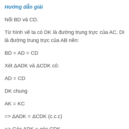
Hướng dẫn giải
Nối BD và CD.
Từ hình vẽ ta có DK là đường trung trực của AC, DI
là đường trung trực của AB nên:
BD = AD = CD
Xét ΔADK và ΔCDK có:
AD = CD
DK chung
AK = KC
=> ΔADK = ΔCDK (c.c.c)