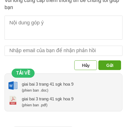
Vui lòng cung cấp thêm thông tin để chúng tôi giúp
bạn
Hủy
Gửi
TẢI VỀ
giai bai 3 trang 41 sgk hoa 9
(phien ban .doc)
giai bai 3 trang 41 sgk hoa 9
(phien ban .pdf)