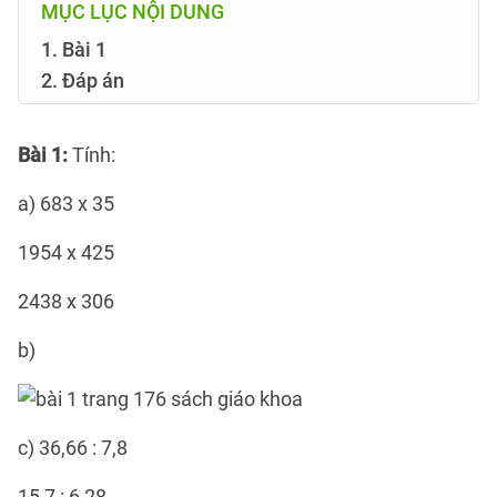
MỤC LỤC NỘI DUNG
1. Bài 1
2. Đáp án
Bài 1
:
Tính:
a) 683 x 35
1954 x 425
2438 x 306
b)
c) 36,66 : 7,8
15,7 : 6,28