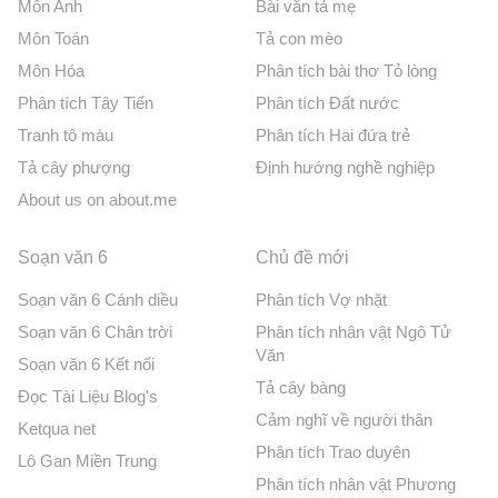
Môn Anh
Bài văn tả mẹ
Môn Toán
Tả con mèo
Môn Hóa
Phân tích bài thơ Tỏ lòng
Phân tích Tây Tiến
Phân tích Đất nước
Tranh tô màu
Phân tích Hai đứa trẻ
Tả cây phượng
Định hướng nghề nghiệp
About us on about.me
Soạn văn 6
Chủ đề mới
Soạn văn 6 Cánh diều
Phân tích Vợ nhặt
Soạn văn 6 Chân trời
Phân tích nhân vật Ngô Tử
Văn
Soạn văn 6 Kết nối
Tả cây bàng
Đọc Tài Liệu Blog's
Cảm nghĩ về người thân
Ketqua net
Phân tích Trao duyên
Lô Gan Miền Trung
Phân tích nhân vật Phương