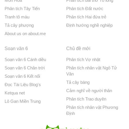
Môn Hóa
Phân tích bài thơ Tỏ lòng
Phân tích Tây Tiến
Phân tích Đất nước
Tranh tô màu
Phân tích Hai đứa trẻ
Tả cây phượng
Định hướng nghề nghiệp
About us on about.me
Soạn văn 6
Chủ đề mới
Soạn văn 6 Cánh diều
Phân tích Vợ nhặt
Soạn văn 6 Chân trời
Phân tích nhân vật Ngô Tử
Văn
Soạn văn 6 Kết nối
Tả cây bàng
Đọc Tài Liệu Blog's
Cảm nghĩ về người thân
Ketqua net
Phân tích Trao duyên
Lô Gan Miền Trung
Phân tích nhân vật Phương
Định