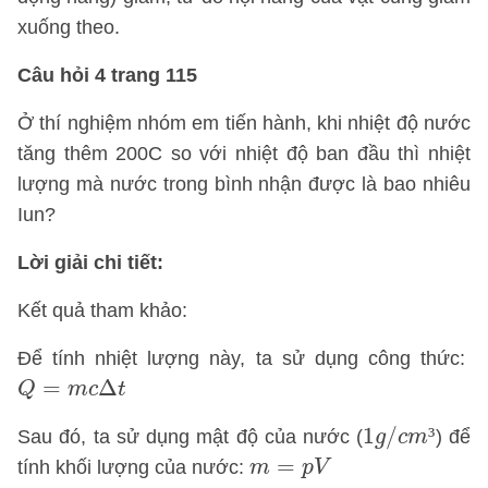
xuống theo.
Câu hỏi 4 trang 115
Ở thí nghiệm nhóm em tiến hành, khi nhiệt độ nước
tăng thêm 200C so với nhiệt độ ban đầu thì nhiệt
lượng mà nước trong bình nhận được là bao nhiêu
Iun?
Lời giải chi tiết:
Kết quả tham khảo:
Để tính nhiệt lượng này, ta sử dụng công thức:
Q
=
m
c
Δ
t
=
Δ
Q
m
c
t
1
g
/
c
m
³
1
/
³
Sau đó, ta sử dụng mật độ của nước (
) để
g
c
m
m
=
p
V
=
tính khối lượng của nước:
m
p
V