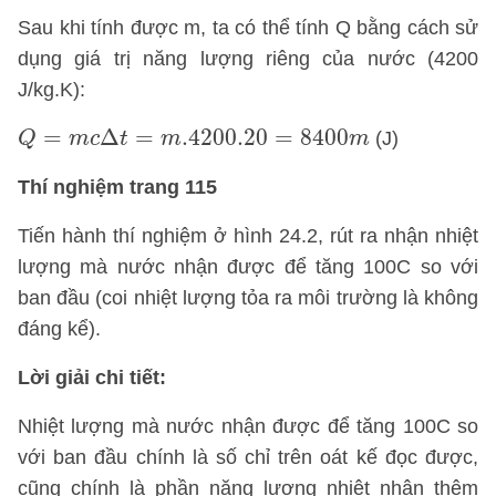
Sau khi tính được m, ta có thể tính Q bằng cách sử
dụng giá trị năng lượng riêng của nước (4200
J/kg.K):
Q
=
m
c
Δ
t
=
m
.4200
.20
=
8400
m
=
Δ
=
.4200
.20
=
8400
(J)
Q
m
c
t
m
m
Thí nghiệm trang 115
Tiến hành thí nghiệm ở hình 24.2, rút ra nhận nhiệt
lượng mà nước nhận được để tăng 100C so với
ban đầu (coi nhiệt lượng tỏa ra môi trường là không
đáng kể).
Lời giải chi tiết:
Nhiệt lượng mà nước nhận được để tăng 100C so
với ban đầu chính là số chỉ trên oát kế đọc được,
cũng chính là phần năng lượng nhiệt nhận thêm