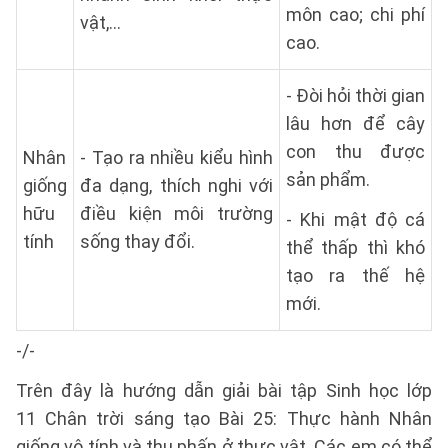
môn cao; chi phí
vật,…
cao.
- Đòi hỏi thời gian
lâu hơn để cây
con thu được
Nhân
- Tạo ra nhiều kiểu hình
sản phẩm.
giống
đa dạng, thích nghi với
hữu
điều kiện môi trường
- Khi mật độ cá
tính
sống thay đổi.
thể thấp thì khó
tạo ra thế hệ
mới.
-/-
Trên đây là hướng dẫn giải bài tập Sinh học lớp
11 Chân trời sáng tạo Bài 25: Thực hành Nhân
giống vô tính và thụ phấn ở thực vật. Các em có thể