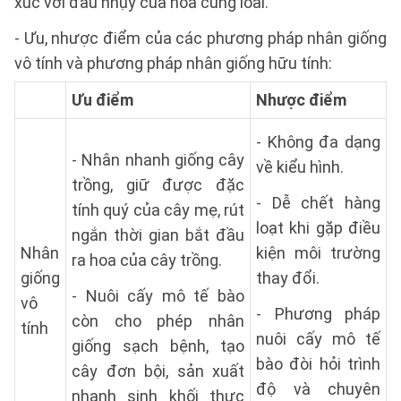
xúc với đầu nhụy của hoa cùng loài.
- Ưu, nhược điểm của các phương pháp nhân giống
vô tính và phương pháp nhân giống hữu tính:
Ưu điểm
Nhược điểm
- Không đa dạng
- Nhân nhanh giống cây
về kiểu hình.
trồng, giữ được đặc
- Dễ chết hàng
tính quý của cây mẹ, rút
loạt khi gặp điều
ngắn thời gian bắt đầu
Nhân
kiện môi trường
ra hoa của cây trồng.
giống
thay đổi.
- Nuôi cấy mô tế bào
vô
- Phương pháp
còn cho phép nhân
tính
nuôi cấy mô tế
giống sạch bệnh, tạo
bào đòi hỏi trình
cây đơn bội, sản xuất
độ và chuyên
nhanh sinh khối thực