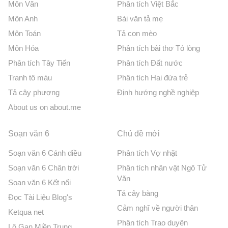
Môn Văn
Phân tích Việt Bắc
Môn Anh
Bài văn tả mẹ
Môn Toán
Tả con mèo
Môn Hóa
Phân tích bài thơ Tỏ lòng
Phân tích Tây Tiến
Phân tích Đất nước
Tranh tô màu
Phân tích Hai đứa trẻ
Tả cây phượng
Định hướng nghề nghiệp
About us on about.me
Soạn văn 6
Chủ đề mới
Soạn văn 6 Cánh diều
Phân tích Vợ nhặt
Soạn văn 6 Chân trời
Phân tích nhân vật Ngô Tử
Văn
Soạn văn 6 Kết nối
Tả cây bàng
Đọc Tài Liệu Blog's
Cảm nghĩ về người thân
Ketqua net
Phân tích Trao duyên
Lô Gan Miền Trung