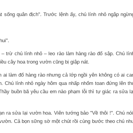
ắt sống quân địch". Trước lệnh ấy, chú lính nhỏ ngập ngừn
hui".
 – trừ chú lính nhỏ – leo rào làm hàng rào đổ sập. Chú lín
iều cây hoa trong vườn cũng bị giập nát.
m ai làm đổ hàng rào nhưng cả lớp ngồi yên không có ai ca
. Chú lính nhỏ ngày hôm qua nhấp nhổm toan đứng lên th
 Thầy buồn bã yêu cầu em nào phạm lỗi thì tự giác ra sửa lạ
bạn ra sửa lại vườn hoa. Viên tướng bảo "Về thôi !". Chú nói
i vườn. Cả bọn sững sờ một chút rồi cùng bước theo chú nh