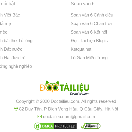
nổi bật
Soạn văn 6
ch Việt Bắc
Soạn văn 6 Cánh diều
 tả mẹ
Soạn văn 6 Chân trời
 mèo
Soạn văn 6 Kết nối
h bài thơ Tỏ lòng
Đọc Tài Liệu Blog's
ch Đất nước
Ketqua net
h Hai đứa trẻ
Lô Gan Miền Trung
ớng nghề nghiệp
Copyright © 2020 Doctailieu.com. All rights reserved
82 Duy Tân, P Dịch Vọng Hậu, Q Cầu Giấy, Hà Nội
doctailieu.com@gmail.com