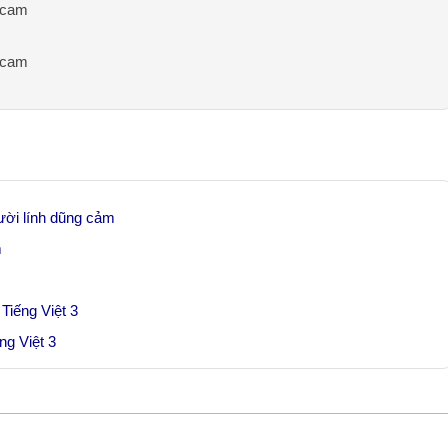
g cam
g cam
ười lính dũng cảm
m
Tiếng Việt 3
ng Việt 3