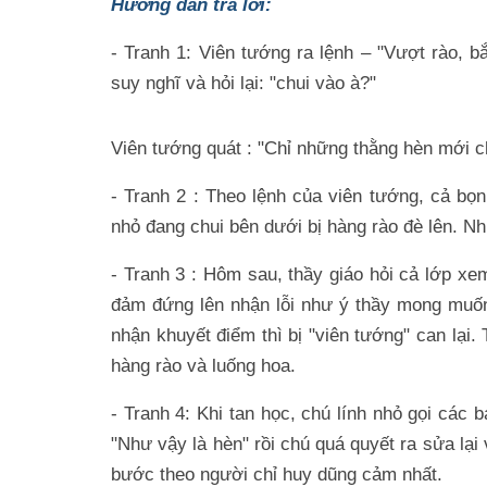
Hướng dẫn trả lời:
- Tranh 1: Viên tướng ra lệnh – "Vượt rào, b
suy nghĩ và hỏi lại: "chui vào à?"
Viên tướng quát : "Chỉ những thằng hèn mới c
- Tranh 2 : Theo lệnh của viên tướng, cả bọn
nhỏ đang chui bên dưới bị hàng rào đè lên. Nh
- Tranh 3 : Hôm sau, thầy giáo hỏi cả lớp xe
đảm đứng lên nhận lỗi như ý thầy mong muốn
nhận khuyết điểm thì bị "viên tướng" can lại.
hàng rào và luống hoa.
- Tranh 4: Khi tan học, chú lính nhỏ gọi các 
"Như vậy là hèn" rồi chú quá quyết ra sửa lạ
bước theo người chỉ huy dũng cảm nhất.