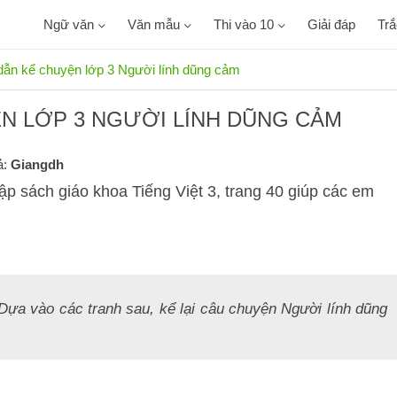
Ngữ văn
Văn mẫu
Thi vào 10
Giải đáp
Tr
ẫn kể chuyện lớp 3 Người lính dũng cảm
N LỚP 3 NGƯỜI LÍNH DŨNG CẢM
ả:
Giangdh
ập sách giáo khoa Tiếng Việt 3, trang 40 giúp các em
 Dựa vào các tranh sau, kể lại câu chuyện Người lính dũng