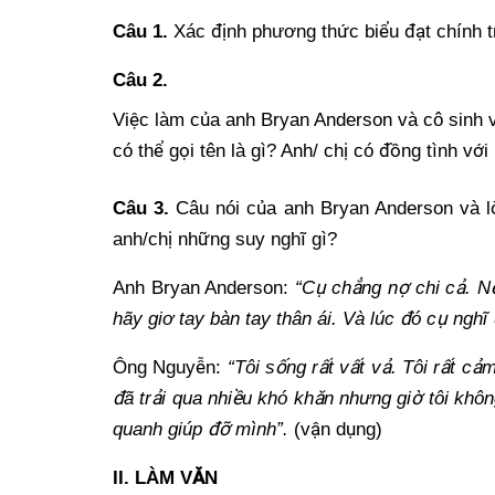
Câu 1.
Xác định phương thứ
c bi
ểu đạt chính 
Câu 2.
Vi
ệ
c làm c
ủa anh Bryan Anderson và cô sinh
có th
ể
g
ọ
i tên là gì? Anh/ ch
ị có đồ
ng tình v
ớ
i
Câu 3.
Câu nói c
ủ
a anh Bryan Anderson và l
anh/ch
ị
nh
ững suy nghĩ gì?
Anh Bryan Anderson:
“Cụ
ch
ẳ
ng n
ợ
chi c
ả
. N
hãy giơ tay bàn tay thân ái. Và lúc đó cụ nghĩ
Ông Nguy
ễn:
“Tôi số
ng r
ấ
t v
ấ
t v
ả
. Tôi r
ấ
t c
ả
m
đã trả
i qua nhi
ều khó khăn nhưng giờ
tôi khôn
quanh giúp đỡ mình”.
(vậ
n d
ụ
ng)
II. LÀM VĂN