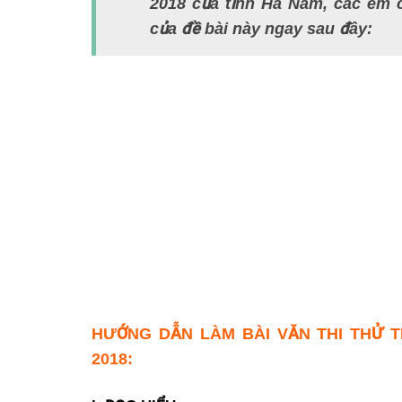
2018 của tỉnh Hà Nam, các em c
của đề bài này ngay sau đây:
HƯỚNG DẪN LÀM BÀI VĂN THI THỬ 
2018: