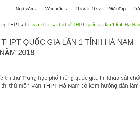
Ngữ văn
Văn mẫu
Thi vào 10
Giải đáp
Tr
ghiệp THPT
»
Đề văn khảo sát thi thử THPT quốc gia lần 1 tỉnh Hà N
 THPT QUỐC GIA LẦN 1 TỈNH HÀ NAM
NĂM 2018
 thi thử Trung học phổ thông quốc gia, thi khảo sát chấ
Đề thi thử môn Văn THPT Hà Nam có kèm hướng dẫn làm