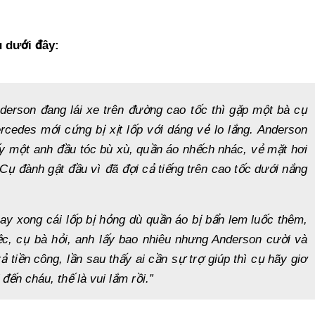
u dưới đây:
derson đang lái xe trên đườ
ng cao t
ố
c thì g
ặ
p m
ộ
t bà c
ụ
ercedes mớ
i c
ứ
ng b
ị
x
ị
t l
ố
p v
ớ
i dáng v
ẻ
lo l
ắ
ng.
Anderson
y m
ột anh đầ
u tóc bù xù, qu
ầ
n áo nh
ế
ch nhác, v
ẻ
m
ặt hơi
 C
ụ đành gật đầu vì đã đợ
i c
ả
ti
ế
ng trên cao t
ốc dướ
i n
ắ
ng
hay xong cái lố
p b
ị
h
ỏ
ng dù qu
ầ
n áo b
ị
b
ẩ
n lem lu
ố
c
thêm,
ệ
c, c
ụ
bà h
ỏ
i, anh l
ấy bao nhiêu nhưng Anderson cười và
r
ả
ti
ề
n công, l
ầ
n sau th
ấ
y ai c
ầ
n s
ự
tr
ợ
giúp thì c
ụ hãy giơ
 đế
n cháu, th
ế
là vui l
ắ
m r
ồi.”