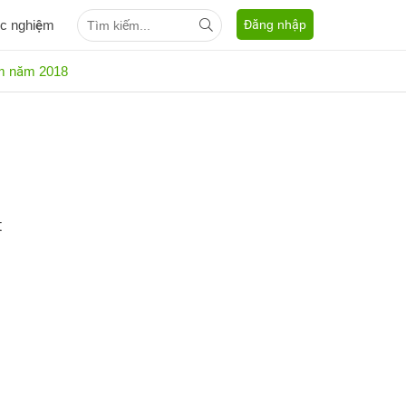
ắc nghiệm
Đăng nhập
am năm 2018
t