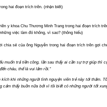
trong hai đoạ
n trích trên. (nh
ậ
n bi
ế
t)
 viên y khoa Chu Thương Minh
Trang
trong hai đoạ
n trích trê
 nh
ữ
ng vi
ệc làm đó
không, vì sao? (thông hi
ể
u)
ờ
i chia s
ẻ
c
ủ
a ông Nguy
ễn trong hai đoạ
n trích trên g
ợ
i ch
ế
u mu
ố
n tr
ả
ti
ề
n công, l
ầ
n sau th
ấ
y ai c
ầ
n s
ự
tr
ợ
giúp thì c
 đế
n cháu, th
ế
là vui l
ắ
m r
ồ
i.”
 kích khi nh
ững ngườ
i tình nguy
ệ
n viên tr
ẻ
này t
ới thăm. Tô
g c
ả
m th
ấ
y bu
ồ
n n
ữ
a b
ở
i vì tôi bi
ế
t có nh
ững ngườ
i t
ốt xun