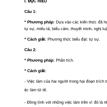
I. ĐỌC HIỂU
Câu 1:
* Phương pháp:
Dự
a vào các ki
ế
n th
ức đã h
t
ự
s
ự
, miêu t
ả
, bi
ể
u c
ả
m, thuy
ế
t minh, ngh
ị
lu
* Cách gi
ả
i:
Phương thứ
c bi
ểu đạ
t: t
ự
s
ự
.
Câu 2:
* Phương pháp:
Phân
tích.
* Cách gi
ả
i:
- Vi
ệ
c làm c
ủa hai người trong hai đoạ
n trích t
ệ
c làm t
ử
t
ế
.
- Đồ
ng tình v
ớ
i nh
ữ
ng vi
ệc làm trên vì đó là 