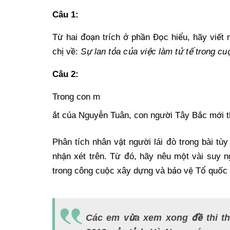
Câu 1:
T
ừ hai đoạ
n trích
ở
ph
ần Đọ
c hi
ể
u, hãy vi
ế
t 
ch
ị
v
ề
:
Sự lan tỏa của việc làm tử tế trong c
Câu 2:
Trong con m
ắ
t c
ủ
a Nguy
ễn Tuân, con ngườ
i Tây B
ắ
c m
ớ
i 
Phân tích nhân v
ật người lái đò trong bài tù
nh
ậ
n xét trên. T
ừ đó, hãy nêu một vài suy n
trong công cu
ộ
c xây d
ự
ng và b
ả
o v
ệ
T
ổ
qu
ố
c
Các em vừa xem xong đề thi th