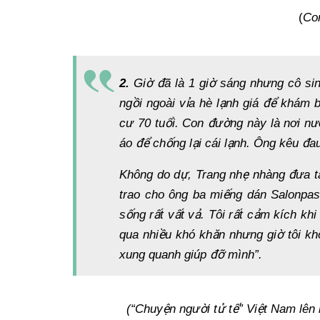
(
Con
2.
Gi
ờ đã là 1 giờ sáng nhưng cô si
ngồ
i ngoài v
ỉ
a hè l
ạnh giá để
khám 
cư 70 tuổi. Con đường này là nơi n
áo để
ch
ố
ng l
ạ
i cái l
ạnh. Ông kêu đau
Không do d
ự
, Trang nh
ẹ nhàng đưa t
trao cho ông ba miế
ng dán Salonpa
số
ng r
ấ
t v
ấ
t v
ả
. Tôi r
ấ
t c
ả
m kích khi
qua nhi
ều khó khăn nhưng giờ
tôi k
xung quanh giúp đỡ mình”.
(“Chuyện người tử tế” Việt Nam lên