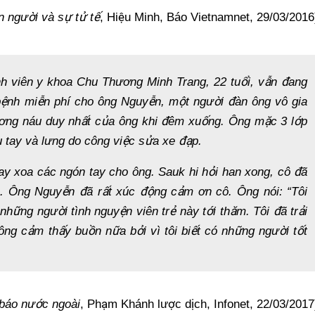
 người và sự tử tế
, Hi
ệ
u Minh, Báo Vietnamnet, 29/03/2016
nh viên y khoa Chu Thương Minh Trang, 22 tuổ
i, v
ẫ
n
đang
b
ệ
nh mi
ễ
n phí cho ông Nguy
ễ
n, m
ột người đàn ông
vô gia
ương náu duy nhấ
t c
ủa ông khi đêm xuố
ng. Ông m
ặ
c 3 l
ớp
 tay và lưng do công việ
c s
ửa xe đạ
p.
ay xoa các ngón tay cho ông. Sauk hi hỏ
i han xong, cô
đã
s. Ông Nguy
ễn đã rất xúc độ
ng c
ảm ơn cô.
Ông nói: “Tôi
 nh
ững ngườ
i tình nguy
ệ
n viên tr
ẻ
này t
ớ
i
thăm. Tôi đã trả
i
hông c
ả
m th
ấ
y bu
ồ
n n
ữ
a b
ở
i vì tôi bi
ế
t có nh
ững ngườ
i t
ốt
 báo nước ngoài
, Ph
ạm Khánh lượ
c d
ị
ch, Infonet,
22/03/2017