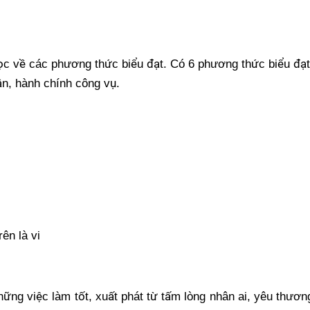
ọ
c v
ề các phương thứ
c bi
ểu đạt. Có 6 phương thứ
c bi
ểu đạ
ậ
n, hành chính công v
ụ
.
rên là vi
nhữ
ng vi
ệ
c làm t
ố
t, xu
ấ
t phát t
ừ
t
ấ
m lòng nhân
ai, yêu thươn