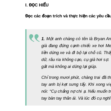
I. ĐỌC HIỂU
Đọc các đoạn trích và thực hiện các yêu cầ
1.
Một anh chàng có tên là Br
yan An
già đang đứ
ng c
ạ
nh chi
ếc xe hơi M
li
ề
n d
ừng xe và đi bộ
l
ạ
i ch
ỗ cũ. Thấ
dữ
, râu ria không c
ạ
o, c
ụ già hơi sợ
.
g
ắ
t mà không ai d
ừ
ng l
ạ
i giúp.
Chỉ trong mươi phút, chàng trai đã t
tay anh b
ị
k
ẹt sưng tấ
y. Khi xong vi
nói: “Cụ
ch
ẳ
ng n
ợ
chi
ạ
. N
ế
u mu
ố
n t
tay bàn tay thân ái. Và lúc đó cụ nghĩ