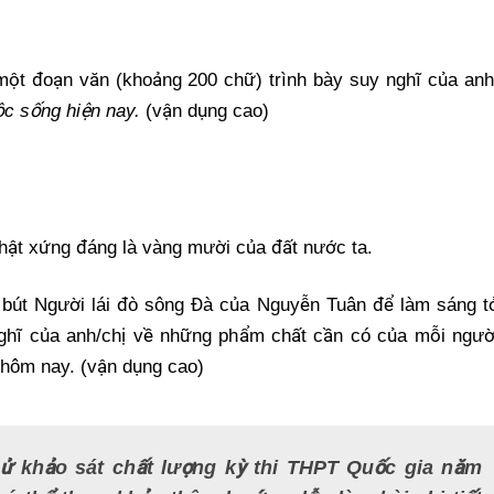
m
ột đoạn văn (khoả
ng 200 ch
ữ
) trình bày suy
nghĩ củ
a anh
uộc sống hiện nay.
(v
ậ
n d
ụ
ng cao)
th
ậ
t x
ứng đáng là vàng mườ
i c
ủ
a
đất nướ
c ta.
y bút Người lái đò sông Đà củ
a Nguy
ễn Tuân để
làm sáng t
ghĩ củ
a anh/ch
ị
v
ề
nh
ữ
ng ph
ẩ
m ch
ấ
t
c
ầ
n có c
ủ
a m
ỗi ngư
 hôm nay. (v
ậ
n d
ụ
ng cao)
ử khảo sát chất lượng kỳ thi THPT Quốc gia năm