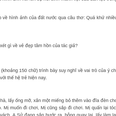
ào về hình ảnh của đất nước qua câu thơ: Quá khứ nhiề
xét gì về vẻ đẹp tâm hồn của tác giả?
 (khoảng 150 chữ) trình bày suy nghĩ về vai trò của ý ch
với thế hệ trẻ hiện nay.
 nhà, lấy ống mỡ, xắn một miếng bỏ thêm vào đĩa đèn ch
 Mị muốn đi chơi, Mị cũng sắp đi chơi. Mị quấn lại tóc
g vách. A Sử đang sắp bước ra, bỗng quay lại, lấy làm lạ