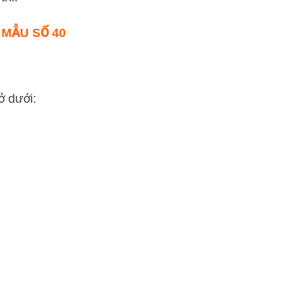
 MẪU SỐ 40
ở dưới: