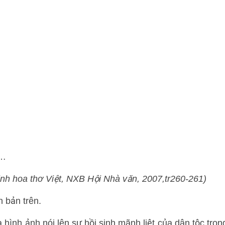
g…
nh hoa thơ Việt, NXB Hội Nhà văn, 2007,tr260-261)
n bản trên.
 hình ảnh nói lên sự hồi sinh mãnh liệt của dân tộc tron