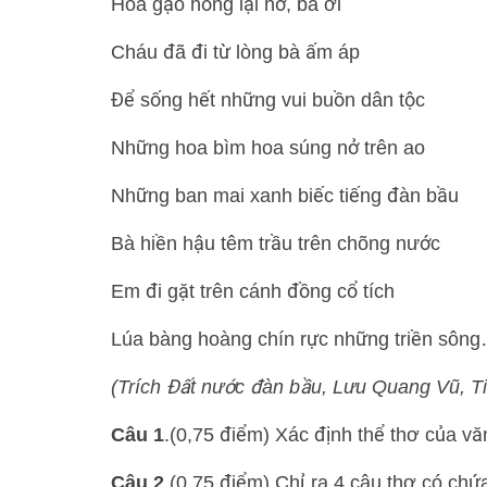
Hoa gạo hồng lại nở, bà ơi
Cháu đã đi từ lòng bà ấm áp
Để sống hết những vui buồn dân tộc
Những hoa bìm hoa súng nở trên ao
Những ban mai xanh biếc tiếng đàn bầu
Bà hiền hậu têm trầu trên chõng nước
Em đi gặt trên cánh đồng cổ tích
Lúa bàng hoàng chín rực những triền sôn
(Trích Đất nước đàn bầu, Lưu Quang Vũ, Ti
Câu 1
.(0,75 điểm) Xác định thể thơ của vă
Câu 2
.(0,75 điểm) Chỉ ra 4 câu thơ có chứa