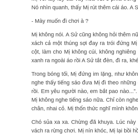
Nó nhìn quanh, thấy Mị rút thêm cái áo. A S
- Mày muốn đi chơi à ?
Mị không nói. A Sử cũng không hỏi thêm nữa.
xách cả một thúng sợi đay ra trói đứng Mị
cột, làm cho Mị không cúi, không nghiêng 
xanh ra ngoài áo rồi A Sử tắt đèn, đi ra, k
Trong bóng tối, Mị đứng im lặng, như khôn
nghe thấy tiếng sáo đưa Mị đi theo những
rồi. Em yêu người nào, em bắt pao nào...
Mị không nghe tiếng sáo nữa. Chỉ còn ngh
chân, nhai cỏ. Mị thổn thức nghĩ mình khô
Chó sủa xa xa. Chừng đã khuya. Lúc này l
vách ra rừng chơi. Mị nín khóc, Mị lại bồi hồ