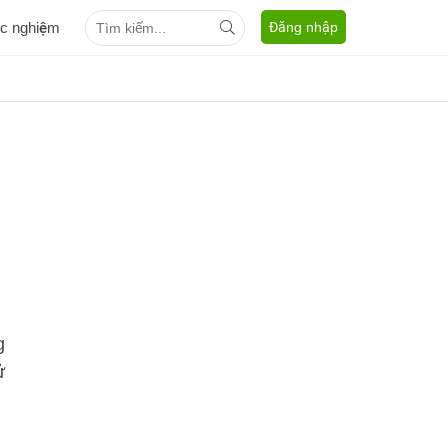
ắc nghiệm
Đăng nhập
g
ử