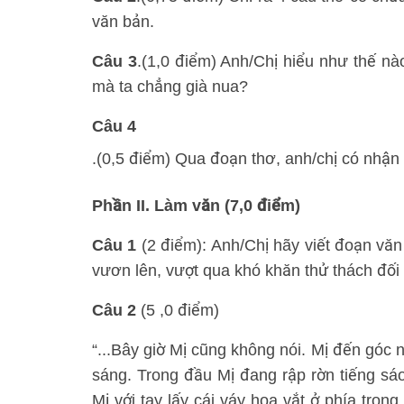
văn bản.
Câu 3
.(1,0 điểm) Anh/Chị hiểu như thế n
mà ta chẳng già nua?
Câu 4
.(0,5 điểm) Qua đoạn thơ, anh/chị có nhận 
Phần II. Làm văn (7,0 điểm)
Câu 1
(2 điểm): Anh/Chị hãy viết đoạn văn
vươn lên, vượt qua khó khăn thử thách đối 
Câu 2
(5 ,0 điểm)
“...Bây giờ Mị cũng không nói. Mị đến góc
sáng. Trong đầu Mị đang rập rờn tiếng sáo.
Mị với tay lấy cái váy hoa vắt ở phía tron