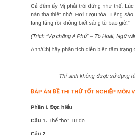
Cả đêm ấy Mị phải trói đứng như thế. Lúc th
nàn tha thiết nhớ. Hơi rượu tỏa. Tiếng sáo. 
tang tảng rồi không biết sáng từ bao giờ.”
(Trích “Vợ chồng A Phủ” – Tô Hoài, Ngữ vă
Anh/Chị hãy phân tích diễn biến tâm trạng c
Thí sinh không được sử dụng tài 
ĐÁP ÁN ĐỀ THI THỬ TỐT NGHIỆP MÔN V
Phần I. Đọc hiểu
Câu 1.
Thể thơ: Tự do
Câu 2.