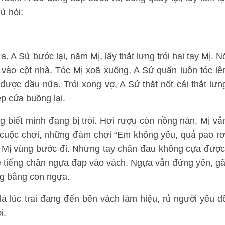
ử hỏi:
 A Sử bước lại, nắm Mị, lấy thắt lưng trói hai tay Mị. N
 vào cột nhà. Tóc Mị xoã xuống, A Sử quấn luôn tóc lê
được đầu nữa. Trói xong vợ, A Sử thắt nốt cái thắt lưn
hép cửa buồng lại.
g biết mình đang bị trói. Hơi rượu còn nồng nàn, Mị vẫ
 cuộc chơi, những đám chơi “Em không yêu, quả pao rơ
”. Mị vùng bước đi. Nhưng tay chân đau không cựa được
e tiếng chân ngựa đạp vào vách. Ngựa vẫn đứng yên, gã
ng bằng con ngựa.
à lúc trai đang đến bên vách làm hiệu, rủ người yêu d
i.