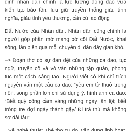
định nhân dân chính là lực lượng đông đảo vừa
kiến tạo bảo tồn, lưu giữ truyền thống giàu tình
nghĩa, giàu tình yêu thương, cần cù lao động
Đất Nước của Nhân dân, Nhân dân cũng chính là
người góp phần mở mang bờ cõi Đất Nước, khai
sông, lấn biển qua mỗi chuyến di dân đầy gian khổ.
–> Đoạn thơ có sự đan dệt của những ca dao, tục
ngữ, truyện cổ và vô vàn những tập quán, phong
tục một cách sáng tạo. Người viết có khi chỉ trích
nguyên văn một câu ca dao: “yêu em từ thuở trong
nôi“, song phần lớn chỉ sử dụng ý, hình ảnh ca dao:
“Biết quý công cầm vàng những ngày lặn lội; biết
trồng tre đợi ngày thành gậy/ Đi trả thù mà không
sợ dài lâu”.
- Về nghệ thuật: Thể thơ tự do, vận dụng linh hoạt,