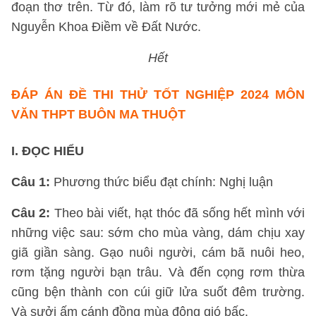
đoạn thơ trên. Từ đó, làm rõ tư tưởng mới mẻ của
Nguyễn Khoa Điềm về Đất Nước.
Hết
ĐÁP ÁN ĐỀ THI THỬ TỐT NGHIỆP 2024 MÔN
VĂN THPT BUÔN MA THUỘT
I. ĐỌC HIỂU
Câu 1:
Phương thức biểu đạt chính: Nghị luận
Câu 2:
Theo bài viết, hạt thóc đã sống hết mình với
những việc sau: sớm cho mùa vàng, dám chịu xay
giã giần sàng. Gạo nuôi người, cám bã nuôi heo,
rơm tặng người bạn trâu. Và đến cọng rơm thừa
cũng bện thành con cúi giữ lửa suốt đêm trường.
Và sưởi ấm cánh đồng mùa đông gió bấc.