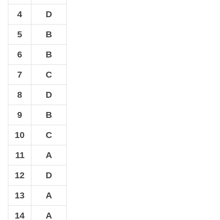
4
D
5
B
6
B
7
C
8
D
9
B
10
C
11
A
12
D
13
A
14
A