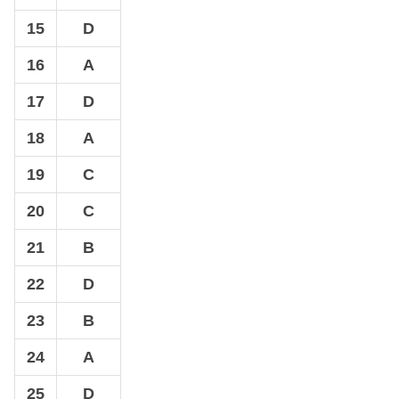
15
D
16
A
17
D
18
A
19
C
20
C
21
B
22
D
23
B
24
A
25
D