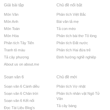
Giải bài tập
Chủ đề nổi bật
Môn Văn
Phân tích Việt Bắc
Môn Anh
Bài văn tả mẹ
Môn Toán
Tả con mèo
Môn Hóa
Phân tích bài thơ Tỏ lòng
Phân tích Tây Tiến
Phân tích Đất nước
Tranh tô màu
Phân tích Hai đứa trẻ
Tả cây phượng
Định hướng nghề nghiệp
About us on about.me
Soạn văn 6
Chủ đề mới
Soạn văn 6 Cánh diều
Phân tích Vợ nhặt
Soạn văn 6 Chân trời
Phân tích nhân vật Ngô Tử
Văn
Soạn văn 6 Kết nối
Tả cây bàng
Đọc Tài Liệu Blog's