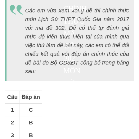
2017
CHÍNH
Các em vừa xem xong đề thi chính thức
CHÍNH
môn Lịch Sử THPT Quốc Gia năm 2017
THỨC
THỨC
với mã đề 302. Để có thể tự đánh giá
MÃ
mức độ kiến thức hiện tại của mình qua
ĐỀ
việc thử làm đề bài này, các em có thể đối
chiếu kết quả với đáp án chính thức của
302
đề bài do Bộ GD&ĐT công bố trong bảng
MÔN
sau:
SỬ
THPT
Câu
Đáp án
QUỐC
1
C
GIA
2
B
2017
3
B