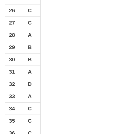
26
C
27
C
28
A
29
B
30
B
31
A
32
D
33
A
34
C
35
C
36
C