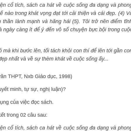
yện cổ tích, sách ca hát về cuộc sống đa dạng và phon
 nào trong khát vọng đạt tới cải thiện và cái đẹp. (4) V
h thần lành mạnh và hăng hái (5). Tôi trở nên điểm tĩn
à ngày càng ít để ý đến vô số chuyện bực bội trong cuộ
mà khi bước lên, tối tách khỏi con thí để lên tới gần co
đẹp nhất và về sự thèm khát về cuộc sống ấy...
văn THPT, Nxb Giáo dục, 1998)
yết minh, tự sự, nghị luận)?
dụng của việc đọc sách.
kết trong 02 câu sau:
yện cổ tích, sách ca hát về cuộc sống đa dạng và phon