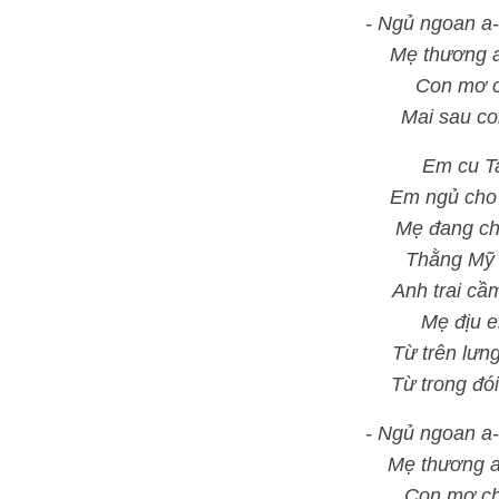
- Ngủ ngoan a-
Mẹ thương a
Con mơ c
Mai sau co
Em cu Ta
Em ngủ cho 
Mẹ đang ch
Thằng Mỹ đ
Anh trai cầ
Mẹ địu e
Từ trên lưn
Từ trong đó
- Ngủ ngoan a-
Mẹ thương a
Con mơ ch