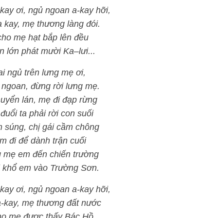
kay ơi, ngủ ngoan a-kay hỡi,
 kay, mẹ thương làng đói.
ho mẹ hạt bắp lên đều
n lớn phát mười Ka–lưi...
i ngủ trên lưng mẹ ơi,
ngoan, đừng rời lưng mẹ.
uyển lán, mẹ đi đạp rừng
uổi ta phải rời con suối
m súng, chị gái cầm chông
m đi để dành trận cuối
g mẹ em đến chiến trường
i khổ em vào Trường Sơn.
kay ơi, ngủ ngoan a-kay hỡi,
-kay, mẹ thương đất nước
o mẹ được thấy Bác Hồ