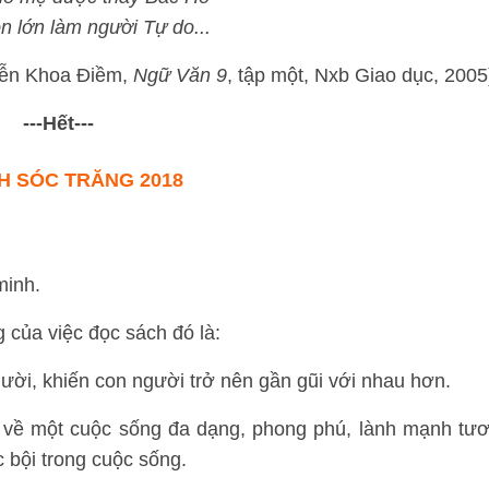
n lớn làm người Tự do...
ễn Khoa Điềm,
Ngữ Văn 9
, tập một, Nxb Giao dục, 2005
---Hết---
H SÓC TRĂNG 2018
 minh.
g của việc đọc sách đó là:
ời, khiến con người trở nên gần gũi với nhau hơn.
ực về một cuộc sống đa dạng, phong phú, lành mạnh tươ
 bội trong cuộc sống.