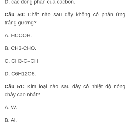
D. các đồng phân của cacbon.
Câu 50:
Chất nào sau đây không có phản ứng
tráng gương?
A. HCOOH.
B. CH3-CHO.
C. CH3-C≡CH
D. C6H12O6.
Câu 51:
Kim loại nào sau đây có nhiệt độ nóng
chảy cao nhất?
A. W.
B. Al.