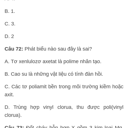
B. 1.
C. 3.
D. 2
Câu 72:
Phát biểu nào sau đây là sai?
A. Tơ xenlulozơ axetat là polime nhân tạo.
B. Cao su là những vật liệu có tính đàn hồi.
C. Các tơ poliamit bền trong môi trường kiềm hoặc
axit.
D. Trùng hợp vinyl clorua, thu được poli(vinyl
clorua).
Câu 73:
Đốt cháy hỗn hợp X gồm 3 kim loại Mg,