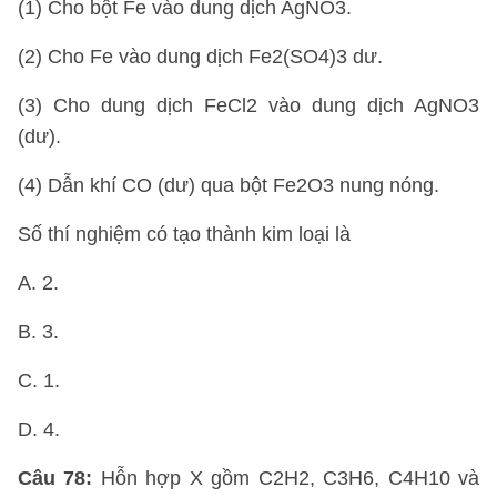
(1) Cho bột Fe vào dung dịch AgNO3.
(2) Cho Fe vào dung dịch Fe2(SO4)3 dư.
(3) Cho dung dịch FeCl2 vào dung dịch AgNO3
(dư).
(4) Dẫn khí CO (dư) qua bột Fe2O3 nung nóng.
Số thí nghiệm có tạo thành kim loại là
A. 2.
B. 3.
C. 1.
D. 4.
Câu 78:
Hỗn hợp X gồm C2H2, C3H6, C4H10 và