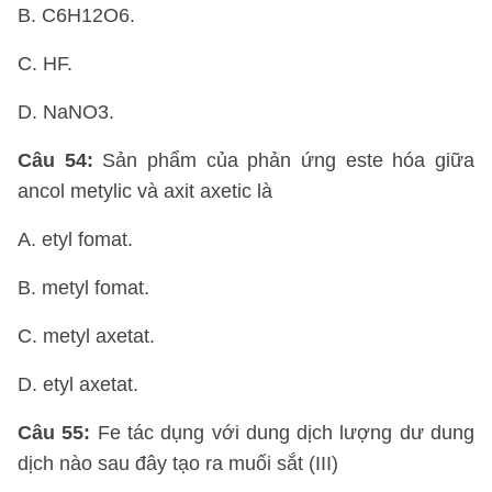
B. C6H12O6.
C. HF.
D. NaNO3.
Câu 54:
Sản phẩm của phản ứng este hóa giữa
ancol metylic và axit axetic là
A. etyl fomat.
B. metyl fomat.
C. metyl axetat.
D. etyl axetat.
Câu 55:
Fe tác dụng với dung dịch lượng dư dung
dịch nào sau đây tạo ra muối sắt (III)