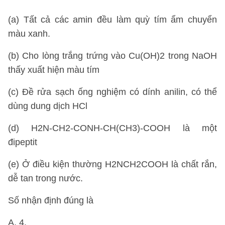
(a) Tất cả các amin đều làm quỳ tím ẩm chuyển
màu xanh.
(b) Cho lòng trắng trứng vào Cu(OH)2 trong NaOH
thấy xuất hiện màu tím
(c) Đề rửa sạch ống nghiệm có dính anilin, có thể
dùng dung dịch HCl
(d) H2N-CH2-CONH-CH(CH3)-COOH là một
đipeptit
(e) Ở điều kiện thường H2NCH2COOH là chất rắn,
dễ tan trong nước.
Số nhận định đúng là
A. 4.