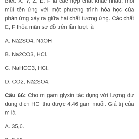
Biết: X, Y, Z, E, F là các hợp chất khác nhau; mỗi
mũi tên ứng với một phương trình hóa học của
phản ứng xảy ra giữa hai chất tương ứng. Các chất
E, F thỏa mãn sơ đồ trên lần lượt là
A. Na2SO4, NaOH
B. Na2CO3, HCl.
C. NaHCO3, HCl.
D. CO2, Na2SO4.
Câu 66:
Cho m gam glyxin tác dụng với lượng dư
dung dịch HCl thu được 4,46 gam muối. Giá trị của
m là
A. 35,6.