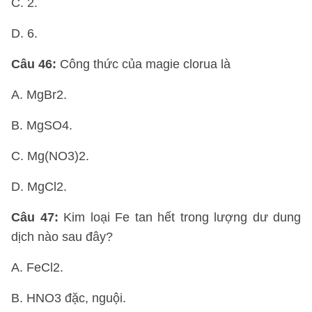
C. 2.
D. 6.
Câu 46:
Công thức của magie clorua là
A. MgBr2.
B. MgSO4.
C. Mg(NO3)2.
D. MgCl2.
Câu 47:
Kim loại Fe tan hết trong lượng dư dung
dịch nào sau đây?
A. FeCl2.
B. HNO3 đặc, nguội.