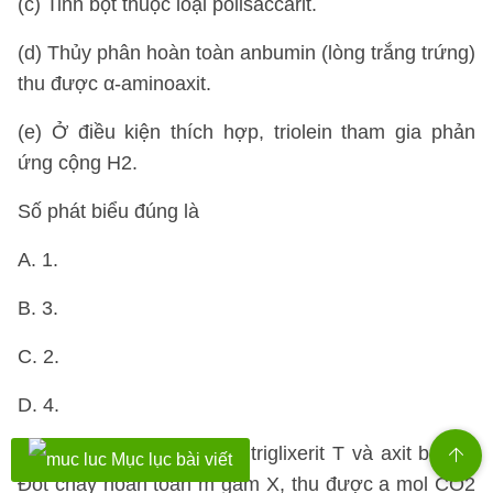
(c) Tinh bột thuộc loại polisaccarit.
(d) Thủy phân hoàn toàn anbumin (lòng trắng trứng)
thu được α-aminoaxit.
(e) Ở điều kiện thích hợp, triolein tham gia phản
ứng cộng H2.
Số phát biểu đúng là
A. 1.
B. 3.
C. 2.
D. 4.
Câu 79:
Hỗn hợp X gồm triglixerit T và axit béo Y.
Mục lục bài viết
Đốt cháy hoàn toàn m gam X, thu được a mol CO2