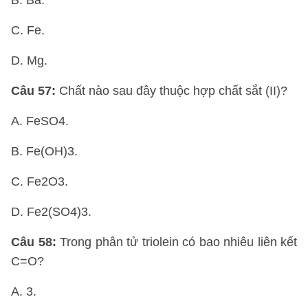
B. Ba.
C. Fe.
D. Mg.
Câu 57:
Chất nào sau đây thuộc hợp chất sắt (II)?
A. FeSO4.
B. Fe(OH)3.
C. Fe2O3.
D. Fe2(SO4)3.
Câu 58:
Trong phân tử triolein có bao nhiêu liên kết
C=O?
A. 3.