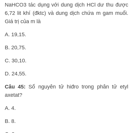
NaHCO3 tác dụng với dung dịch HCl dư thu được
6,72 lit khí (đktc) và dung dịch chứa m gam muối.
Giá trị của m là
A. 19,15.
B. 20,75.
C. 30,10.
D. 24,55.
Câu 45:
Số nguyên tử hiđro trong phân tử etyl
axetat?
A. 4.
B. 8.