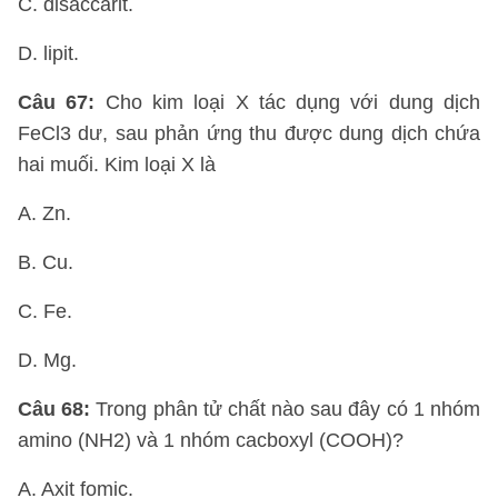
C. đisaccarit.
D. lipit.
Câu 67:
Cho kim loại X tác dụng với dung dịch
FeCl3 dư, sau phản ứng thu được dung dịch chứa
hai muối. Kim loại X là
A. Zn.
B. Cu.
C. Fe.
D. Mg.
Câu 68:
Trong phân tử chất nào sau đây có 1 nhóm
amino (NH2) và 1 nhóm cacboxyl (COOH)?
A. Axit fomic.