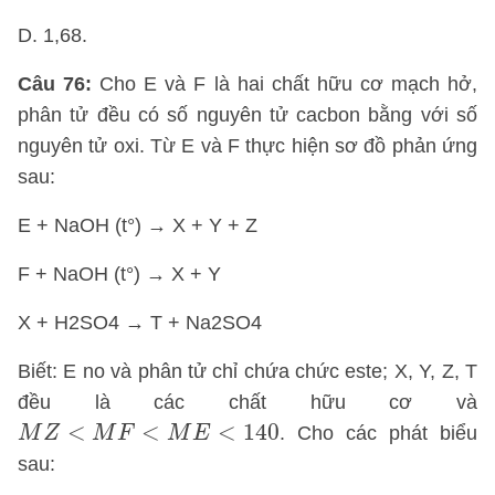
D. 1,68.
Câu 76:
Cho E và F là hai chất hữu cơ mạch hở,
phân tử đều có số nguyên tử cacbon bằng với số
nguyên tử oxi. Từ E và F thực hiện sơ đồ phản ứng
sau:
E + NaOH (t°) → X + Y + Z
F + NaOH (t°) → X + Y
X + H2SO4 → T + Na2SO4
Biết: E no và phân tử chỉ chứa chức este; X, Y, Z, T
đều là các chất hữu cơ và
M
Z
<
M
F
<
M
E
<
140
<
<
<
140
. Cho các phát biểu
M
Z
M
F
M
E
sau: