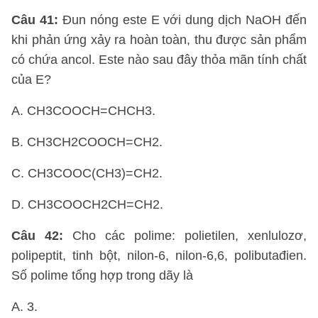
Câu 41:
Đun nóng este E với dung dịch NaOH đến
khi phản ứng xảy ra hoàn toàn, thu được sản phẩm
có chứa ancol. Este nào sau đây thỏa mãn tính chất
của E?
A. CH3COOCH=CHCH3.
B. CH3CH2COOCH=CH2.
C. CH3COOC(CH3)=CH2.
D. CH3COOCH2CH=CH2.
Câu 42:
Cho các polime: polietilen, xenlulozơ,
polipeptit, tinh bột, nilon-6, nilon-6,6, polibutađien.
Số polime tổng hợp trong dãy là
A. 3.