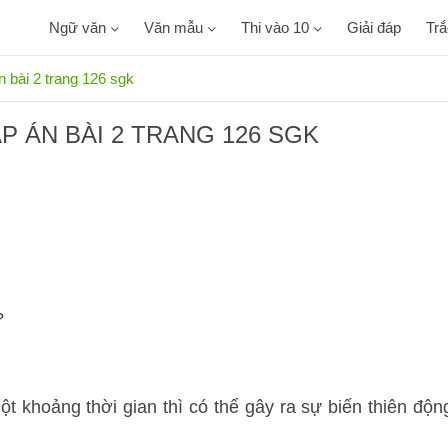
Ngữ văn
Văn mẫu
Thi vào 10
Giải đáp
Tr
n bài 2 trang 126 sgk
ÁP ÁN BÀI 2 TRANG 126 SGK
?
t khoảng thời gian thì có thể gây ra sự biến thiên độn