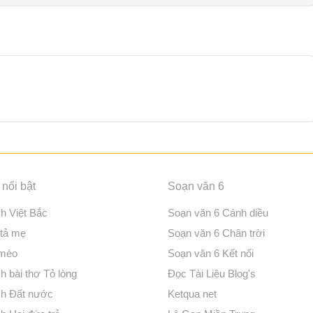
nổi bật
Soạn văn 6
ch Việt Bắc
Soạn văn 6 Cánh diều
 tả mẹ
Soạn văn 6 Chân trời
 mèo
Soạn văn 6 Kết nối
h bài thơ Tỏ lòng
Đọc Tài Liệu Blog's
ch Đất nước
Ketqua net