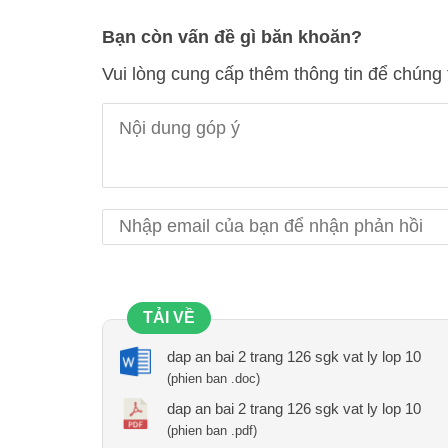
Bạn còn vấn đề gì băn khoăn?
Vui lòng cung cấp thêm thông tin để chúng 
TẢI VỀ
dap an bai 2 trang 126 sgk vat ly lop 10
(phien ban .doc)
dap an bai 2 trang 126 sgk vat ly lop 10
(phien ban .pdf)