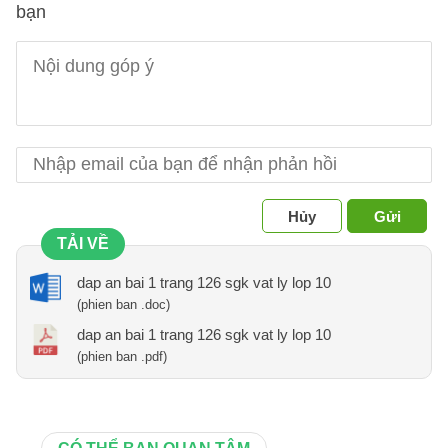
bạn
Hủy
Gửi
TẢI VỀ
dap an bai 1 trang 126 sgk vat ly lop 10
(phien ban .doc)
dap an bai 1 trang 126 sgk vat ly lop 10
(phien ban .pdf)