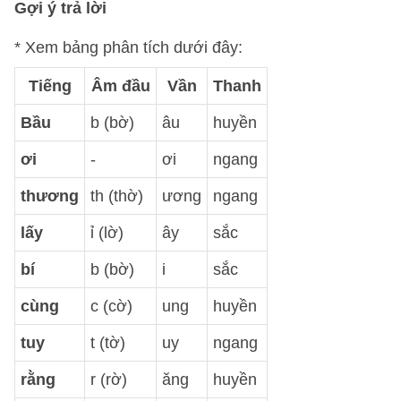
Gợi ý trả lời
* Xem bảng phân tích dưới đây:
Tiếng
Âm đầu
Vần
Thanh
Bầu
b (bờ)
âu
huyền
ơi
-
ơi
ngang
thương
th (thờ)
ương
ngang
lấy
ỉ (lờ)
ây
sắc
bí
b (bờ)
i
sắc
cùng
c (cờ)
ung
huyền
tuy
t (tờ)
uy
ngang
rằng
r (rờ)
ăng
huyền