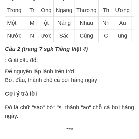
Trong
Tr
Ong
Ngang
Thương
Th
Ương
N
Một
M
ột
Nặng
Nhau
Nh
Au
N
Nước
N
ươc
Sắc
Cùng
C
ung
H
Câu 2
(trang 7 sgk Tiếng Việt 4)
: Giải câu đố:
Để nguyên lấp lánh trên trời
Bớt đầu, thành chỗ cá bơi hàng ngày
Gợi ý trả lời
Đó là chữ "sao" bớt "s" thành "ao" chỗ cá bơi hàng
ngày.
***