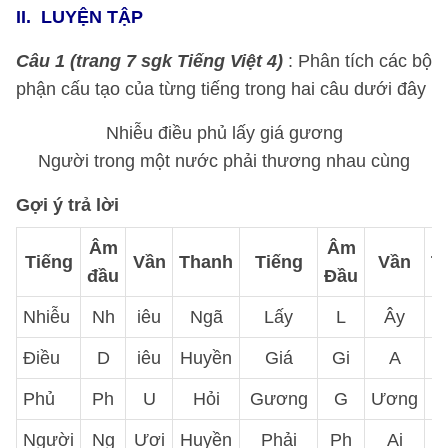
II.
LUYỆN TẬP
Câu 1
(trang 7 sgk Tiếng Việt 4)
: Phân tích các bộ
phận cấu tạo của từng tiếng trong hai câu dưới đây
Nhiễu điều phủ lấy giá gương
Người trong một nước phải thương nhau cùng
Gợi ý trả lời
Âm
Âm
Tiếng
Vần
Thanh
Tiếng
Vần
T
đầu
Đầu
Nhiễu
Nh
iêu
Ngã
Lấy
L
Ây
Điều
D
iêu
Huyền
Giá
Gi
A
Phủ
Ph
U
Hỏi
Gương
G
Ương
N
Người
Ng
Ươi
Huyền
Phải
Ph
Ai