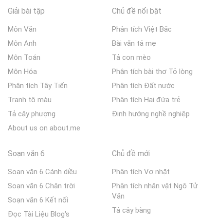
Giải bài tập
Chủ đề nổi bật
Môn Văn
Phân tích Việt Bắc
Môn Anh
Bài văn tả mẹ
Môn Toán
Tả con mèo
Môn Hóa
Phân tích bài thơ Tỏ lòng
Phân tích Tây Tiến
Phân tích Đất nước
Tranh tô màu
Phân tích Hai đứa trẻ
Tả cây phượng
Định hướng nghề nghiệp
About us on about.me
Soạn văn 6
Chủ đề mới
Soạn văn 6 Cánh diều
Phân tích Vợ nhặt
Soạn văn 6 Chân trời
Phân tích nhân vật Ngô Tử
Văn
Soạn văn 6 Kết nối
Tả cây bàng
Đọc Tài Liệu Blog's