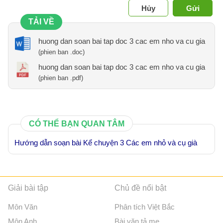
Hủy
Gửi
TẢI VỀ
huong dan soan bai tap doc 3 cac em nho va cu gia
(phien ban .doc)
huong dan soan bai tap doc 3 cac em nho va cu gia
(phien ban .pdf)
CÓ THỂ BẠN QUAN TÂM
Hướng dẫn soạn bài Kể chuyện 3 Các em nhỏ và cụ già
Giải bài tập
Chủ đề nổi bật
Môn Văn
Phân tích Việt Bắc
Môn Anh
Bài văn tả mẹ