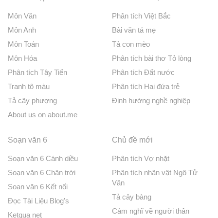
Môn Văn
Phân tích Việt Bắc
Môn Anh
Bài văn tả mẹ
Môn Toán
Tả con mèo
Môn Hóa
Phân tích bài thơ Tỏ lòng
Phân tích Tây Tiến
Phân tích Đất nước
Tranh tô màu
Phân tích Hai đứa trẻ
Tả cây phượng
Định hướng nghề nghiệp
About us on about.me
Soạn văn 6
Chủ đề mới
Soạn văn 6 Cánh diều
Phân tích Vợ nhặt
Soạn văn 6 Chân trời
Phân tích nhân vật Ngô Tử
Văn
Soạn văn 6 Kết nối
Tả cây bàng
Đọc Tài Liệu Blog's
Cảm nghĩ về người thân
Ketqua net