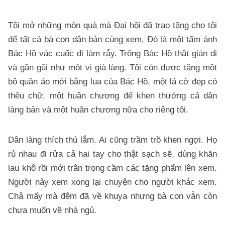
:
Tôi mở những món quà mà Đại hội đã trao tặng cho tôi
để tất cả bà con dân bản cùng xem. Đó là một tấm ảnh
Bác Hồ vác cuốc đi làm rẫy. Trông Bác Hồ thật giản dị
và gần gũi như một vị già làng. Tôi còn được tặng một
bộ quần áo mới bằng lụa của Bác Hồ, một lá cờ đẹp có
thêu chữ, một huân chương để khen thưởng cả dân
làng bản và một huân chương nữa cho riêng tôi.
Dân làng thích thú lắm. Ai cũng trầm trồ khen ngợi. Họ
rủ nhau đi rửa cả hai tay cho thật sạch sẽ, dùng khăn
lau khô rồi mới trân trọng cầm các tặng phẩm lên xem.
Người này xem xong lại chuyện cho người khác xem.
Chả mấy mà đêm đã về khuya nhưng bà con vẫn còn
chưa muốn về nhà ngủ.