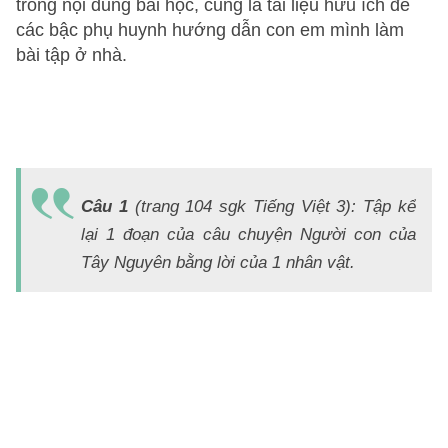
trong nội dung bài học, cũng là tài liệu hữu ích để
các bậc phụ huynh hướng dẫn con em mình làm
bài tập ở nhà.
Đ
Á
Câu 1
(trang 104 sgk Tiếng Việt 3): Tập kể
K
lại 1 đoạn của câu chuyện Người con của
lạ
Tây Nguyên bằng lời của 1 nhân vật.
đ
3
b
lờ
a
N