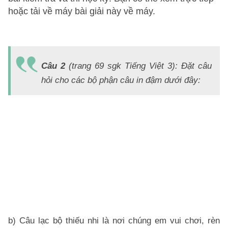
hoặc tải về máy bài giải này về máy.
a)
E
Câu 2
(trang 69 sgk Tiếng Việt 3): Đặt câu
là
hỏi cho các bộ phận câu in đậm dưới đây:
hộ
vi
c
c
lạ
b
th
nh
p
b) Câu lạc bộ thiếu nhi là nơi chúng em vui chơi, rèn