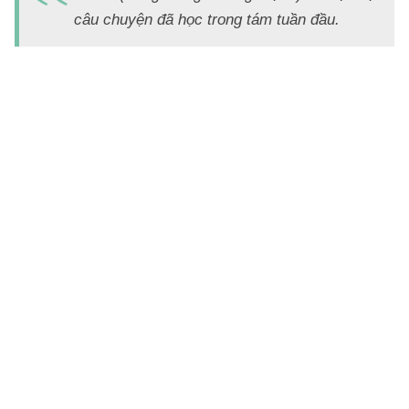
C
câu chuyện đã học trong tám tuần đầu.
e
đ
h
c
tr
C
b
t
m
Ai
c
lỗ
C
á
le