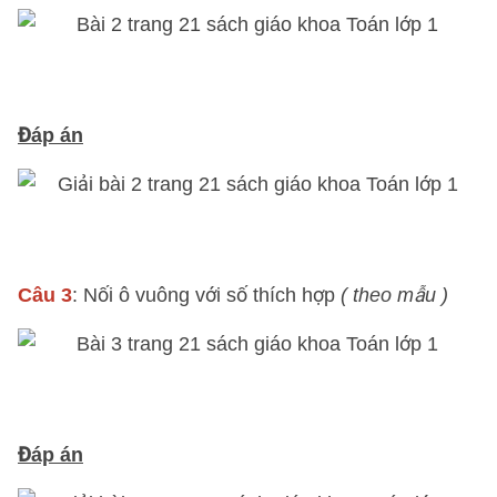
Đáp án
Câu 3
: Nối ô vuông với số thích hợp
( theo mẫu )
Đáp án