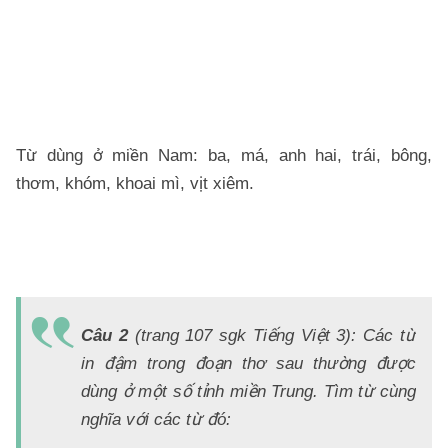
ho
d
sắ
n
Từ dùng ở miền Nam: ba, má, anh hai, trái, bông,
thơm, khóm, khoai mì, vịt xiêm.
Đ
Á
Câu 2
(trang 107 sgk Tiếng Việt 3): Các từ
C
in đậm trong đoạn thơ sau thường được
th
dùng ở một số tỉnh miền Trung. Tìm từ cùng
th
nghĩa với các từ đó:
ch