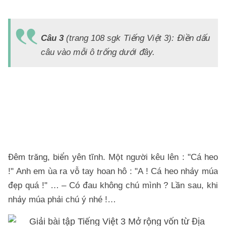
Đ
Á
Câu 3
(trang 108 sgk Tiếng Việt 3): Điền dấu
C
câu vào mỗi ô trống dưới đây.
H
Ở
V
B
T
S
Đêm trăng, biển yên tĩnh. Một người kêu lên : "Cá heo
!" Anh em ùa ra vỗ tay hoan hô : "A ! Cá heo nhảy múa
đẹp quá !" … – Có đau không chú mình ? Lần sau, khi
nhảy múa phải chú ý nhé !…