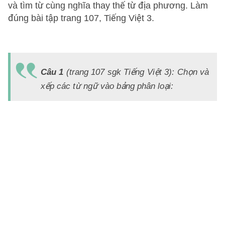
và tìm từ cùng nghĩa thay thế từ địa phương. Làm
đúng bài tập trang 107, Tiếng Việt 3.
Đ
Á
Câu 1
(trang 107 sgk Tiếng Việt 3): Chọn và
T
xếp các từ ngữ vào bảng phân loại:
d
ở
m
B
:
bố
m
a
cả
qu