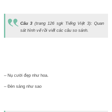
Đ
Á
Câu 3
(trang 126 sgk Tiếng Việt 3): Quan
–
sát hình vẽ rồi viết các câu so sánh.
T
tr
n
q
b
– Nụ cười đẹp như hoa.
– Đèn sáng như sao
Đ