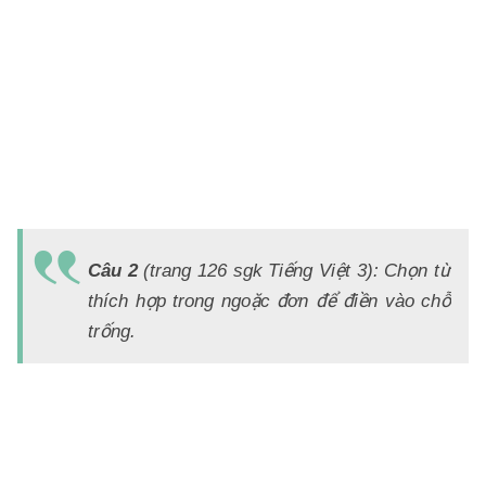
m
n
Xt
...
Đ
Á
Câu 2
(trang 126 sgk Tiếng Việt 3): Chọn từ
a)
thích hợp trong ngoặc đơn để điền vào chỗ
Đ
trống.
b
m
nú
t
tr