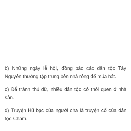
lú
tr
n
t
r
b
th
b) Những ngày lễ hội, đồng bào các dân tộc Tây
Nguyên thường tập trung bên nhà rông để múa hát.
c) Để tránh thú dữ, nhiều dân tộc có thói quen ở nhà
sàn.
d) Truyện Hũ bạc của người cha là truyện cổ của dân
tộc Chăm.