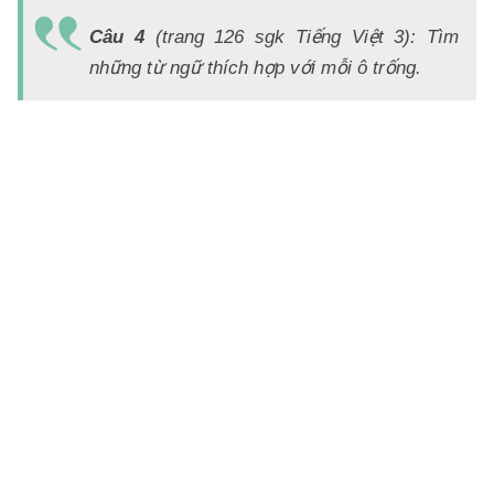
Á
Câu 4
(trang 126 sgk Tiếng Việt 3): Tìm
a)
những từ ngữ thích hợp với mỗi ô trống.
C
c
n
m
đ
s
s
n
nú
Th
S
n
n