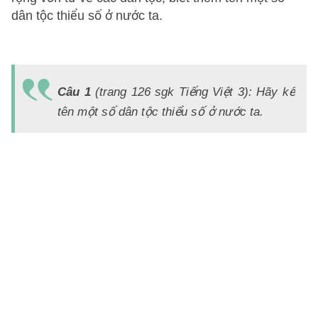
dân tộc thiểu số ở nước ta.
Đ
Á
Câu 1
(trang 126 sgk Tiếng Việt 3): Hãy kể
Ở
tên một số dân tộc thiểu số ở nước ta.
n
ta
c
nh
d
tộ
th
s
c
c