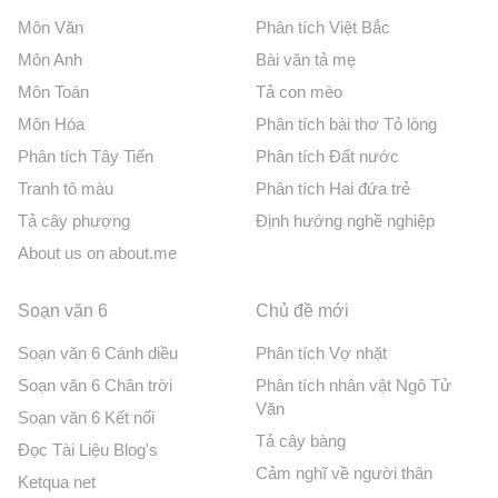
Môn Văn
Phân tích Việt Bắc
Môn Anh
Bài văn tả mẹ
Môn Toán
Tả con mèo
Môn Hóa
Phân tích bài thơ Tỏ lòng
Phân tích Tây Tiến
Phân tích Đất nước
Tranh tô màu
Phân tích Hai đứa trẻ
Tả cây phượng
Định hướng nghề nghiệp
About us on about.me
Soạn văn 6
Chủ đề mới
Soạn văn 6 Cánh diều
Phân tích Vợ nhặt
Soạn văn 6 Chân trời
Phân tích nhân vật Ngô Tử
Văn
Soạn văn 6 Kết nối
Tả cây bàng
Đọc Tài Liệu Blog's
Cảm nghĩ về người thân
Ketqua net