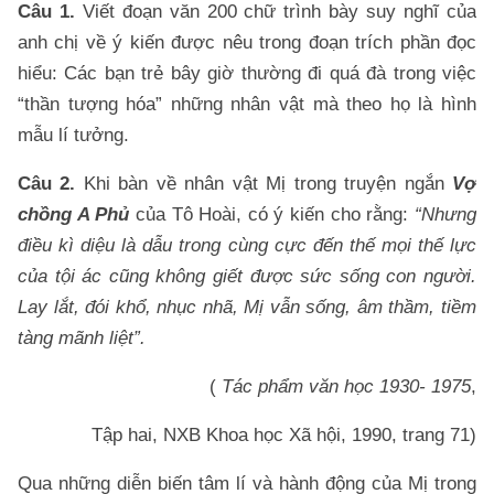
Câu 1.
Viết đoạn văn 200 chữ trình bày suy nghĩ của
anh chị về ý kiến được nêu trong đoạn trích phần đọc
hiểu: Các bạn trẻ bây giờ thường đi quá đà trong việc
“thần tượng hóa” những nhân vật mà theo họ là hình
mẫu lí tưởng.
Câu 2.
Khi bàn về nhân vật Mị trong truyện ngắn
Vợ
chồng A Phủ
của Tô Hoài, có ý kiến cho rằng:
“Nhưng
điều kì diệu là dẫu trong cùng cực đến thế mọi thế lực
của tội ác cũng không giết được sức sống con người.
Lay lắt, đói khổ, nhục nhã, Mị vẫn sống, âm thầm, tiềm
tàng mãnh liệt”.
(
Tác phẩm văn học 1930- 1975
,
Tập hai, NXB Khoa học Xã hội, 1990, trang 71)
Qua những diễn biến tâm lí và hành động của Mị trong