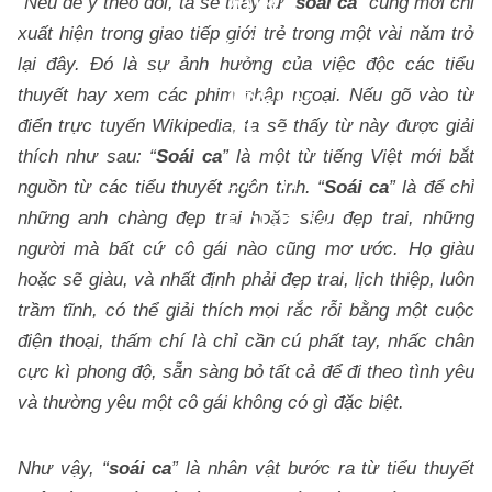
2018
“Nếu để ý theo dõi, ta sẽ thấy từ “
soái ca
” cũng mới chỉ
xuất hiện trong giao tiếp giới trẻ trong một vài năm trở
CỦA
lại đây. Đó là sự ảnh hưởng của việc độc các tiểu
TRUNG
thuyết hay xem các phim nhập ngoại. Nếu gõ vào từ
điển trực tuyến Wikipedia, ta sẽ thấy từ này được giải
TÂM
thích như sau: “
Soái ca
” là một từ tiếng Việt mới bắt
BDVH
nguồn từ các tiểu thuyết ngôn tinh. “
Soái ca
” là để chỉ
những anh chàng đẹp trai hoặc siêu đẹp trai, những
EDUFLY:
người mà bất cứ cô gái nào cũng mơ ước. Họ giàu
hoặc sẽ giàu, và nhất định phải đẹp trai, lịch thiệp, luôn
trầm tĩnh, có thể giải thích mọi rắc rỗi bằng một cuộc
điện thoại, thấm chí là chỉ cần cú phất tay, nhấc chân
cực kì phong độ, sẵn sàng bỏ tất cả để đi theo tình yêu
và thường yêu một cô gái không có gì đặc biệt.
Như vậy, “
soái ca
” là nhân vật bước ra từ tiểu thuyết