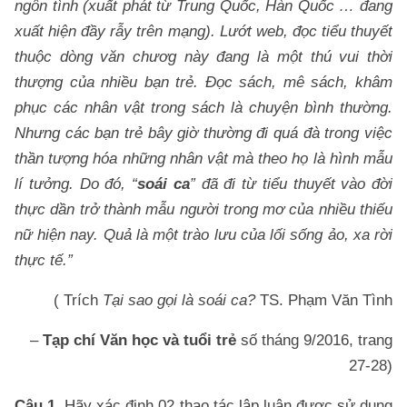
ngôn tình (xuất phát từ Trung Quốc, Hàn Quốc … đang
xuất hiện đầy rẫy trên mạng). Lướt web, đọc tiểu thuyết
thuộc dòng văn chươg này đang là một thú vui thời
thượng của nhiều bạn trẻ. Đọc sách, mê sách, khâm
phục các nhân vật trong sách là chuyện bình thường.
Nhưng các bạn trẻ bây giờ thường đi quá đà trong việc
thần tượng hóa những nhân vật mà theo họ là hình mẫu
lí tưởng. Do đó, “
soái ca
” đã đi từ tiểu thuyết vào đời
thực dần trở thành mẫu người trong mơ của nhiều thiếu
nữ hiện nay. Quả là một trào lưu của lối sống ảo, xa rời
thực tế.”
( Trích
Tại sao gọi là soái ca?
TS. Phạm Văn Tình
–
Tạp chí Văn học và tuổi trẻ
số tháng 9/2016, trang
27-28)
Câu 1.
Hãy xác định 02 thao tác lập luận được sử dụng