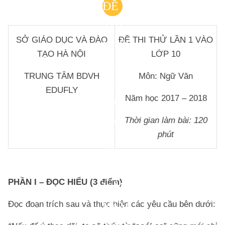
ĐỀ
THI
SỞ GIÁO DỤC VÀ ĐÀO
ĐỀ THI THỬ LẦN 1 VÀO
THỬ
TẠO HÀ NỘI
LỚP 10
CHÍNH
TRUNG TÂM BDVH
Môn: Ngữ Văn
THỨC
EDUFLY
Năm học 2017 – 2018
VÀO
Thời gian làm bài: 120
LỚP
phút
10
MÔN
PHẦN I – ĐỌC HIỂU (3 điểm)
VĂN
Đọc đoạn trích sau và thực hiện các yêu cầu bên dưới:
NĂM