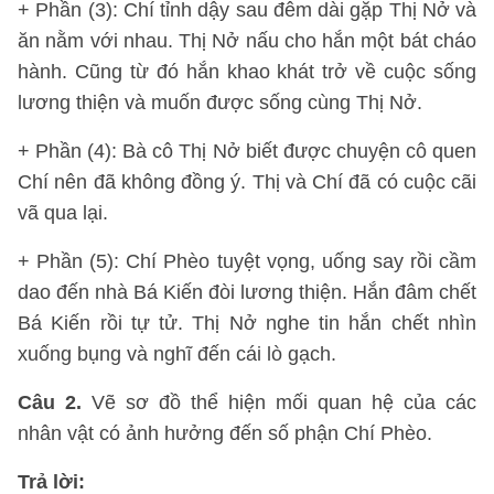
+ Phần (3): Chí tỉnh dậy sau đêm dài gặp Thị Nở và
ăn nằm với nhau. Thị Nở nấu cho hắn một bát cháo
hành. Cũng từ đó hắn khao khát trở về cuộc sống
lương thiện và muốn được sống cùng Thị Nở.
+ Phần (4): Bà cô Thị Nở biết được chuyện cô quen
Chí nên đã không đồng ý. Thị và Chí đã có cuộc cãi
vã qua lại.
+ Phần (5): Chí Phèo tuyệt vọng, uống say rồi cầm
dao đến nhà Bá Kiến đòi lương thiện. Hắn đâm chết
Bá Kiến rồi tự tử. Thị Nở nghe tin hắn chết nhìn
xuống bụng và nghĩ đến cái lò gạch.
Câu 2.
Vẽ sơ đồ thể hiện mối quan hệ của các
nhân vật có ảnh hưởng đến số phận Chí Phèo.
Trả lời: