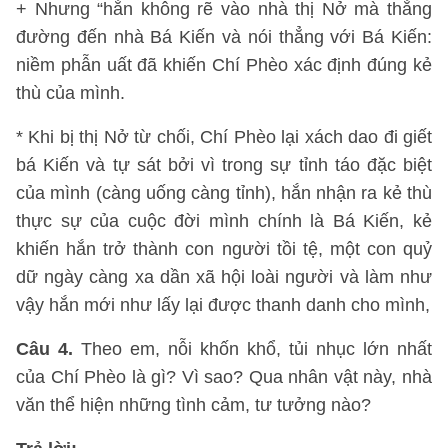
+ Nhưng “hắn không rẽ vào nhà thị Nở mà thẳng
đường đến nhà Bá Kiến và nói thẳng với Bá Kiến:
niềm phẫn uất đã khiến Chí Phèo xác định đúng kẻ
thù của mình.
* Khi bị thị Nở từ chối, Chí Phèo lại xách dao đi giết
bá Kiến và tự sát bởi vì trong sự tỉnh táo đặc biệt
của mình (càng uống càng tỉnh), hắn nhận ra kẻ thù
thực sự của cuộc đời mình chính là Bá Kiến, kẻ
khiến hắn trở thành con người tồi tệ, một con quỷ
dữ ngày càng xa dần xã hội loài người và làm như
vậy hắn mới như lấy lại được thanh danh cho mình,
Câu 4.
Theo em, nỗi khốn khổ, tủi nhục lớn nhất
của Chí Phèo là gì? Vì sao? Qua nhân vật này, nhà
văn thể hiện những tình cảm, tư tưởng nào?