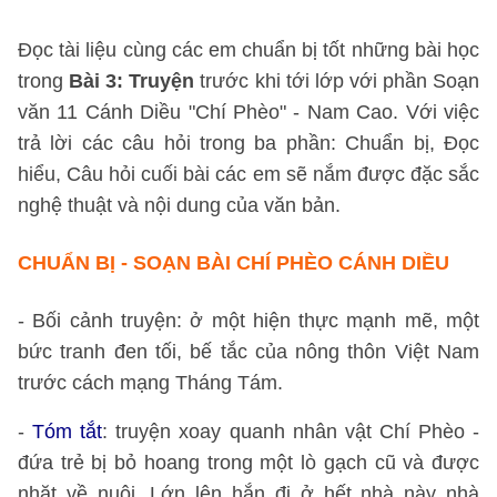
Đọc tài liệu cùng các em chuẩn bị tốt những bài học
trong
Bài 3: Truyện
trước khi tới lớp với phần Soạn
văn 11 Cánh Diều "Chí Phèo" - Nam Cao. Với việc
trả lời các câu hỏi trong ba phần: Chuẩn bị, Đọc
hiểu, Câu hỏi cuối bài các em sẽ nắm được đặc sắc
nghệ thuật và nội dung của văn bản.
CHUẨN BỊ - SOẠN BÀI CHÍ PHÈO CÁNH DIỀU
- Bối cảnh truyện: ở một hiện thực mạnh mẽ, một
bức tranh đen tối, bế tắc của nông thôn Việt Nam
trước cách mạng Tháng Tám.
-
Tóm tắt
: truyện xoay quanh nhân vật Chí Phèo -
đứa trẻ bị bỏ hoang trong một lò gạch cũ và được
nhặt về nuôi. Lớn lên hắn đi ở hết nhà này nhà