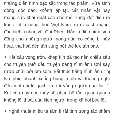
những điển hình đặc sắc trong tác phẩm. Vừa sinh
động, độc đáo, không lặp lại, các nhân vật này
mang sức khái quát cao cho mối xung đột diễn ra
khốc liệt ở nông thôn Việt Nam trước cách mạng,
đặc biệt là nhân vật Chí Phèo. Hắn là điển hình sinh
động cho những người nông dân cố cùng bị hủy
hoại, tha hoá đến tận cùng bởi thế lực tàn bạo.
+ Kết cấu vòng tròn, khép kín đã tạo nên chiều sâu
cho truyện (Mở đầu truyện bằng hình ảnh Chí say
rượu chửi bới om sòm, kết thúc bằng hình ảnh Thị
Nở nhìn nhanh xuống bụng mình và thoáng nghĩ
đến một cái lò gạch xa xôi vắng người qua lại...).
Kết cấu này cho thấy số phận bế tắc, quẩn quanh
không lối thoát của kiếp người trong xã hội bóc lột.
+ Nghệ thuật miêu tả tâm lí tài tình trong tác phẩm