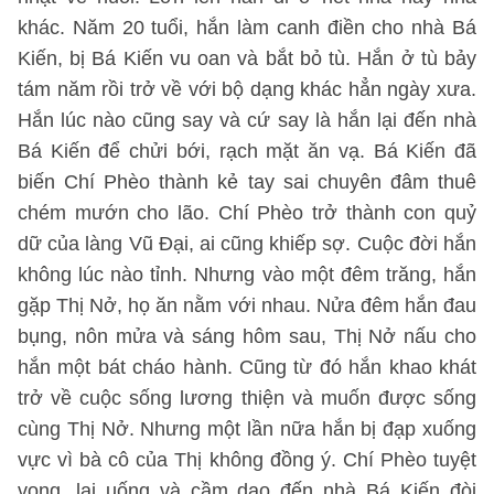
khác. Năm 20 tuổi, hắn làm canh điền cho nhà Bá
Kiến, bị Bá Kiến vu oan và bắt bỏ tù. Hắn ở tù bảy
tám năm rồi trở về với bộ dạng khác hẳn ngày xưa.
Hắn lúc nào cũng say và cứ say là hắn lại đến nhà
Bá Kiến để chửi bới, rạch mặt ăn vạ. Bá Kiến đã
biến Chí Phèo thành kẻ tay sai chuyên đâm thuê
chém mướn cho lão. Chí Phèo trở thành con quỷ
dữ của làng Vũ Đại, ai cũng khiếp sợ. Cuộc đời hắn
không lúc nào tỉnh. Nhưng vào một đêm trăng, hắn
gặp Thị Nở, họ ăn nằm với nhau. Nửa đêm hắn đau
bụng, nôn mửa và sáng hôm sau, Thị Nở nấu cho
hắn một bát cháo hành. Cũng từ đó hắn khao khát
trở về cuộc sống lương thiện và muốn được sống
cùng Thị Nở. Nhưng một lần nữa hắn bị đạp xuống
vực vì bà cô của Thị không đồng ý. Chí Phèo tuyệt
vọng, lại uống và cầm dao đến nhà Bá Kiến đòi