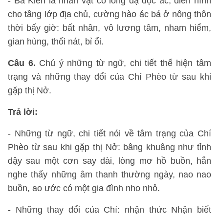
- Bá Kiến là nhân vật có lòng dạ độc ác, điển hình
cho tầng lớp địa chủ, cường hào ác bá ở nông thôn
thời bấy giờ: bất nhân, vô lương tâm, nham hiểm,
gian hùng, thối nát, bỉ ổi.
Câu 6.
Chú ý những từ ngữ, chi tiết thể hiện tâm
trạng và những thay đổi của Chí Phèo từ sau khi
gặp thị Nở.
Trả lời:
- Những từ ngữ, chi tiết nói về tâm trạng của Chí
Phèo từ sau khi gặp thị Nở: bâng khuâng như tỉnh
dậy sau một cơn say dài, lòng mơ hồ buồn, hắn
nghe thấy những âm thanh thường ngày, nao nao
buồn, ao ước có một gia đình nho nhỏ.
- Những thay đổi của Chí: nhận thức Nhận biết