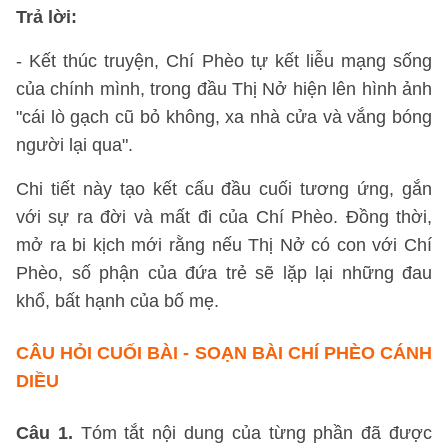
Trả lời:
- Kết thúc truyện, Chí Phèo tự kết liễu mạng sống
của chính mình, trong đầu Thị Nở hiện lên hình ảnh
"cái lò gạch cũ bỏ không, xa nhà cửa và vắng bóng
người lại qua".
Chi tiết này tạo kết cấu đầu cuối tương ứng, gắn
với sự ra đời và mất đi của Chí Phèo. Đồng thời,
mở ra bi kịch mới rằng nếu Thị Nở có con với Chí
Phèo, số phận của đứa trẻ sẽ lặp lại những đau
khổ, bất hạnh của bố mẹ.
CÂU HỎI CUỐI BÀI - SOẠN BÀI CHÍ PHÈO CÁNH
DIỀU
Câu 1.
Tóm tắt nội dung của từng phần đã được