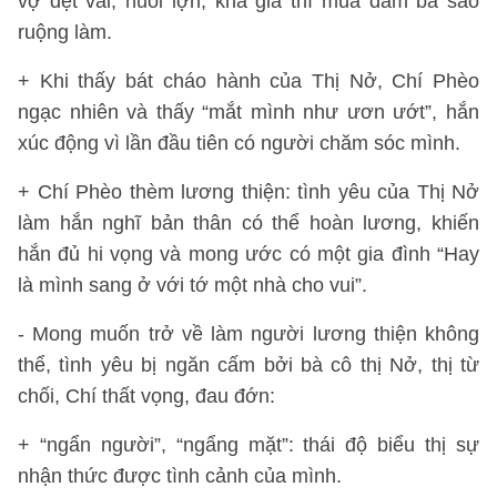
vợ dệt vải, nuôi lợn, khá giả thì mua dăm ba sào
ruộng làm.
+ Khi thấy bát cháo hành của Thị Nở, Chí Phèo
ngạc nhiên và thấy “mắt mình như ươn ướt”, hắn
xúc động vì lần đầu tiên có người chăm sóc mình.
+ Chí Phèo thèm lương thiện: tình yêu của Thị Nở
làm hắn nghĩ bản thân có thể hoàn lương, khiến
hắn đủ hi vọng và mong ước có một gia đình “Hay
là mình sang ở với tớ một nhà cho vui”.
- Mong muốn trở về làm người lương thiện không
thể, tình yêu bị ngăn cấm bởi bà cô thị Nở, thị từ
chối, Chí thất vọng, đau đớn:
+ “ngẩn người”, “ngẩng mặt”: thái độ biểu thị sự
nhận thức được tình cảnh của mình.