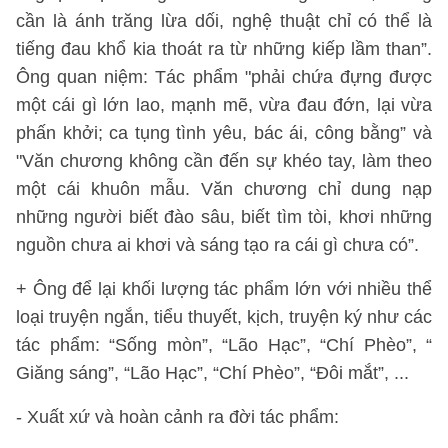
cần là ánh trăng lừa dối, nghệ thuật chỉ có thể là
tiếng đau khổ kia thoát ra từ những kiếp lầm than”.
Ông quan niệm: Tác phẩm "phải chứa đựng được
một cái gì lớn lao, mạnh mẽ, vừa đau đớn, lại vừa
phấn khởi; ca tụng tình yêu, bác ái, công bằng” và
"Văn chương không cần đến sự khéo tay, làm theo
một cái khuôn mẫu. Văn chương chỉ dung nạp
những người biết đào sâu, biết tìm tòi, khơi những
nguồn chưa ai khơi và sáng tạo ra cái gì chưa có”.
+ Ông để lại khối lượng tác phẩm lớn với nhiều thể
loại truyện ngắn, tiểu thuyết, kịch, truyện ký như các
tác phẩm: “Sống mòn”, “Lão Hạc”, “Chí Phèo”, “
Giăng sáng”, “Lão Hạc”, “Chí Phèo”, “Đôi mắt”, ...
- Xuất xứ và hoàn cảnh ra đời tác phẩm: