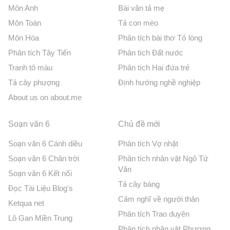
Môn Anh
Bài văn tả mẹ
Môn Toán
Tả con mèo
Môn Hóa
Phân tích bài thơ Tỏ lòng
Phân tích Tây Tiến
Phân tích Đất nước
Tranh tô màu
Phân tích Hai đứa trẻ
Tả cây phượng
Định hướng nghề nghiệp
About us on about.me
Soạn văn 6
Chủ đề mới
Soạn văn 6 Cánh diều
Phân tích Vợ nhặt
Soạn văn 6 Chân trời
Phân tích nhân vật Ngô Tử
Văn
Soạn văn 6 Kết nối
Tả cây bàng
Đọc Tài Liệu Blog's
Cảm nghĩ về người thân
Ketqua net
Phân tích Trao duyên
Lô Gan Miền Trung
Phân tích nhân vật Phương