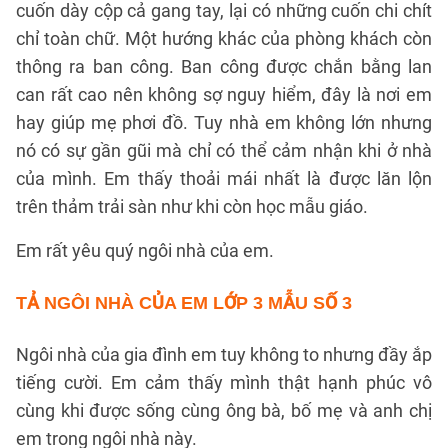
cuốn dày cộp cả gang tay, lại có những cuốn chi chít
chỉ toàn chữ. Một hướng khác của phòng khách còn
thông ra ban công. Ban công được chắn bằng lan
can rất cao nên không sợ nguy hiểm, đây là nơi em
hay giúp mẹ phơi đồ. Tuy nhà em không lớn nhưng
nó có sự gần gũi mà chỉ có thể cảm nhận khi ở nhà
của mình. Em thấy thoải mái nhất là được lăn lộn
trên thảm trải sàn như khi còn học mẫu giáo.
Em rất yêu quý ngôi nhà của em.
TẢ NGÔI NHÀ CỦA EM LỚP 3
MẪU SỐ 3
Ngôi nhà của gia đình em tuy không to nhưng đầy ắp
tiếng cười. Em cảm thấy mình thật hạnh phúc vô
cùng khi được sống cùng ông bà, bố mẹ và anh chị
em trong ngôi nhà này.