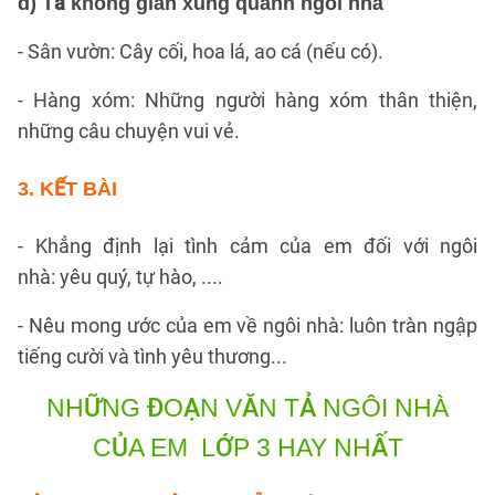
d) Tả không gian xung quanh ngôi nhà
- Sân vườn: Cây cối, hoa lá, ao cá (nếu có).
- Hàng xóm: Những người hàng xóm thân thiện,
những câu chuyện vui vẻ.
3. KẾT BÀI
- Khẳng định lại tình cảm của em đối với ngôi
nhà: yêu quý, tự hào, ....
- Nêu mong ước của em về ngôi nhà: luôn tràn ngập
tiếng cười và tình yêu thương...
NHỮNG ĐOẠN VĂN TẢ NGÔI NHÀ
CỦA EM
LỚP 3 HAY NHẤT