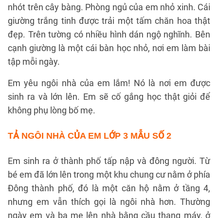
nhót trên cây bàng. Phòng ngủ của em nhỏ xinh. Cái
giường trắng tinh được trải một tấm chăn hoa thật
đẹp. Trên tường có nhiều hình dán ngộ nghĩnh. Bên
cạnh giường là một cái bàn học nhỏ, nơi em làm bài
tập mỗi ngày.
Em yêu ngôi nhà của em lắm! Nó là nơi em được
sinh ra và lớn lên. Em sẽ cố gắng học thật giỏi để
không phụ lòng bố mẹ.
TẢ NGÔI NHÀ CỦA EM LỚP 3
MẪU SỐ 2
Em sinh ra ở thành phố tấp nập và đông người. Từ
bé em đã lớn lên trong một khu chung cư nằm ở phía
Đông thành phố, đó là một căn hộ nằm ở tầng 4,
nhưng em vẫn thích gọi là ngôi nhà hơn. Thường
ngày em và ba mẹ lên nhà bằng cầu thang máy, ở