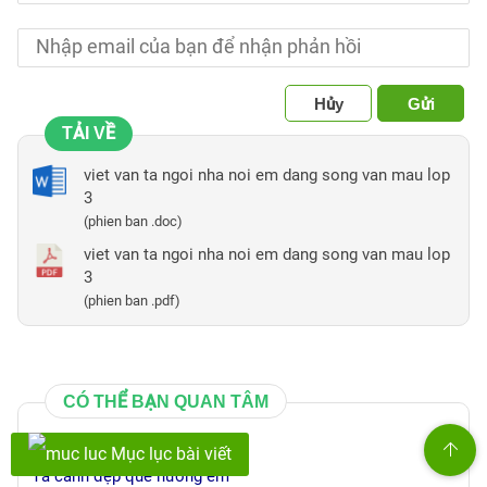
Hủy
Gửi
TẢI VỀ
viet van ta ngoi nha noi em dang song van mau lop
3
(phien ban .doc)
viet van ta ngoi nha noi em dang song van mau lop
3
(phien ban .pdf)
CÓ THỂ BẠN QUAN TÂM
Tả bố em
Mục lục bài viết
Tả cảnh đẹp quê hương em