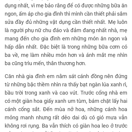
dụng nhất, vì mẹ bảo rằng để có được những bữa ăn
ngon, ấm áp cho gia đình thì mình cần thiết phải sắm
sửa đầy đủ những vật dụng cần thiết nhất. Mẹ luôn
là người phụ nữ chu đáo và đảm đang nhất nhà, mẹ
mang đến cho gia đình em những món ăn ngon và
hấp dẫn nhất. Đặc biệt là trong những bữa cơm có
ba về, mẹ làm nhiều món hơn và ánh mắt mẹ nhìn
ba cũng trìu mến, thân thương hơn.
Căn nhà gia đình em nằm sát cánh đồng nên đứng
từ những bậc thềm nhìn ra thấy bạt ngàn lúa xanh rì,
bầu trời trong xanh và cao vút. Trước cổng nhà em
có một giàn hoa giấy xanh um tùm, bám chặt lấy hai
cánh cổng sắt. Đến mùa nở hoa, những cánh hoa
mỏng manh nhưng rất dẻo dai dù có gió mưa vẫn
không rơi rụng. Ba vẫn thích có giàn hoa leo ở trước