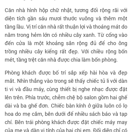
Căn nhà hình hộp chữ nhật, tương đối rộng rãi với
diện tích gần sáu mươi thước vuông và thêm một
tầng lầu. Vị trí căn nhà rất thuận lợi và thoáng mát do
nằm trong hẻm lớn có nhiều cây xanh. Từ cổng vào
đến cửa là một khoảng sân rộng đủ để cho ông
trồng nhiều cây kiểng rất đẹp. Với chiều rộng bốn
mét, tầng trệt căn nhà được chia làm bốn phòng.
Phòng khách được bố trí sắp xếp hài hòa và đẹp
mắt. Nhìn thẳng vào trong sẽ thấy chiếc tủ li với dàn
ti vi và đầu máy, cùng thiết bị nghe nhạc được đặt
lên trên. Phía trước, chễm chệ bộ salon gồm hai ghế
dài và ba ghế đơn. Chiếc bàn kính ở giữa luôn có lọ
hoa do mẹ cắm, bên dưới để nhiều sách báo và tạp
chí. Bên trái phòng khách được đặt chiếc máy may
của mẹ và dàn vi tính của hai chị em. Đối diện chỉ có