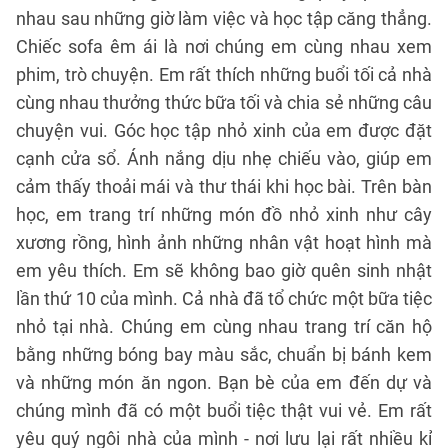
nhau sau những giờ làm việc và học tập căng thẳng.
Chiếc sofa êm ái là nơi chúng em cùng nhau xem
phim, trò chuyện. Em rất thích những buổi tối cả nhà
cùng nhau thưởng thức bữa tối và chia sẻ những câu
chuyện vui. Góc học tập nhỏ xinh của em được đặt
cạnh cửa sổ. Ánh nắng dịu nhẹ chiếu vào, giúp em
cảm thấy thoải mái và thư thái khi học bài. Trên bàn
học, em trang trí những món đồ nhỏ xinh như cây
xương rồng, hình ảnh những nhân vật hoạt hình mà
em yêu thích. Em sẽ không bao giờ quên sinh nhật
lần thứ 10 của mình. Cả nhà đã tổ chức một bữa tiệc
nhỏ tại nhà. Chúng em cùng nhau trang trí căn hộ
bằng những bóng bay màu sắc, chuẩn bị bánh kem
và những món ăn ngon. Bạn bè của em đến dự và
chúng mình đã có một buổi tiệc thật vui vẻ. Em rất
yêu quý ngôi nhà của mình - nơi lưu lại rất nhiều kỉ