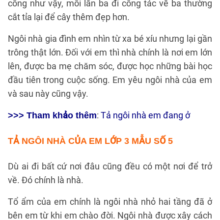
cổng như vậy, mỗi lần ba đi công tác về ba thường
cắt tỉa lại để cây thêm đẹp hơn.
Ngôi nhà gia đình em nhìn từ xa bé xíu nhưng lại gần
trông thật lớn. Đối với em thì nhà chính là nơi em lớn
lên, được ba mẹ chăm sóc, được học những bài học
đầu tiên trong cuộc sống. Em yêu ngôi nhà của em
và sau này cũng vậy.
:
Tả ngôi nhà em đang ở
>>> Tham khảo thêm
TẢ NGÔI NHÀ CỦA EM LỚP 3
MẪU SỐ 5
Dù ai đi bất cứ nơi đâu cũng đều có một nơi để trở
về. Đó chính là nhà.
Tổ ẩm của em chính là ngôi nhà nhỏ hai tầng đã ở
bên em từ khi em chào đời. Ngôi nhà được xây cách