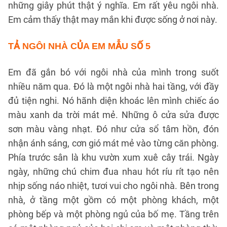
những giây phút thật ý nghĩa. Em rất yêu ngôi nhà.
Em cảm thấy thật may mắn khi được sống ở nơi này.
TẢ NGÔI NHÀ CỦA EM
MẪU SỐ 5
Em đã gắn bó với ngôi nhà của mình trong suốt
nhiều năm qua. Đó là một ngôi nhà hai tầng, với đầy
đủ tiện nghi. Nó hãnh diện khoác lên mình chiếc áo
màu xanh da trời mát mẻ. Những ô cửa sửa được
sơn màu vàng nhạt. Đó như cửa sổ tâm hồn, đón
nhận ánh sáng, cơn gió mát mẻ vào từng căn phòng.
Phía trước sân là khu vườn xum xuê cây trái. Ngày
ngày, những chú chim đua nhau hót ríu rít tạo nên
nhịp sống náo nhiệt, tươi vui cho ngôi nhà. Bên trong
nhà, ở tầng một gồm có một phòng khách, một
phòng bếp và một phòng ngủ của bố mẹ. Tầng trên