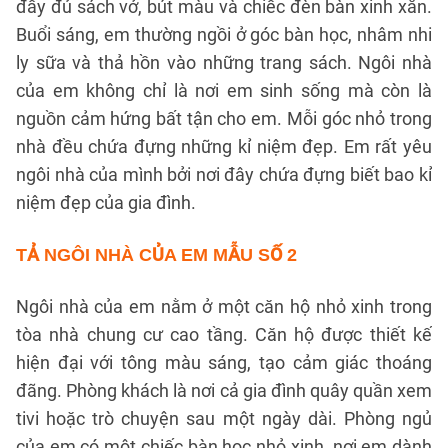
đầy đủ sách vở, bút màu và chiếc đèn bàn xinh xắn.
Buổi sáng, em thường ngồi ở góc bàn học, nhâm nhi
ly sữa và thả hồn vào những trang sách. Ngôi nhà
của em không chỉ là nơi em sinh sống mà còn là
nguồn cảm hứng bất tận cho em. Mỗi góc nhỏ trong
nhà đều chứa đựng những kỉ niệm đẹp. Em rất yêu
ngôi nhà của mình bởi nơi đây chứa đựng biết bao kỉ
niệm đẹp của gia đình.
TẢ NGÔI NHÀ CỦA EM
MẪU SỐ 2
Ngôi nhà của em nằm ở một căn hộ nhỏ xinh trong
tòa nhà chung cư cao tầng. Căn hộ được thiết kế
hiện đại với tông màu sáng, tạo cảm giác thoáng
đãng. Phòng khách là nơi cả gia đình quây quần xem
tivi hoặc trò chuyện sau một ngày dài. Phòng ngủ
của em có một chiếc bàn học nhỏ xinh, nơi em dành