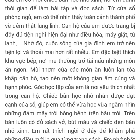
thời gian để làm bài tập và đọc sách. Từ cửa sổ
phòng ngủ, em có thể nhìn thấy toàn cảnh thành phố
về đêm thật lung linh. Căn hộ của em được trang bị
đầy đủ tiện nghi hiện đại như điều hòa, máy giặt, tủ
lạnh,... Nhờ đó, cuộc sống của gia đình em trở nên
tiện lợi và thoải mái hơn rất nhiều. Em đặc biệt thích
khu vực bếp, nơi mẹ thường trổ tài nấu những món
ăn ngon. Mùi thơm của các món ăn luôn lan tỏa
khắp căn hộ, tạo nên một không gian ấm cúng và
hạnh phúc. Góc học tập của em là nơi yêu thích nhất
trong căn hộ. Chiếc bàn học nhỏ nhắn được đặt
cạnh cửa sổ, giúp em có thể vừa học vừa ngắm nhìn
những đám mây trôi bồng bềnh trên bầu trời. Trên
bàn luôn có đủ sách vở, bút màu và chiếc đèn bàn
nhỏ xinh. Em rất thích ngồi ở đây để khám phá
những điều mới lạ qua từng trang sách. Em nhớ nhất