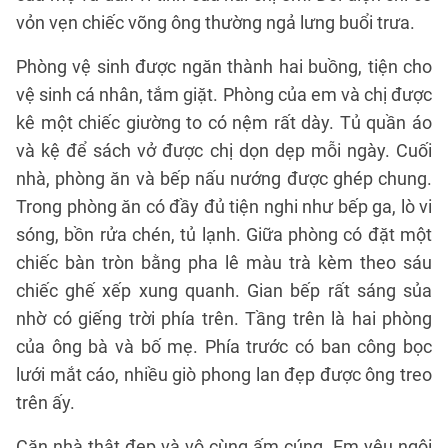
vỏn vẹn chiếc võng ông thường ngả lưng buổi trưa.
Phòng vệ sinh được ngăn thành hai buồng, tiện cho
vệ sinh cá nhân, tắm giặt. Phòng của em và chị được
kê một chiếc giường to có nệm rất dày. Tủ quần áo
và kệ để sách vở được chị dọn dẹp mỗi ngày. Cuối
nhà, phòng ăn và bếp nấu nướng được ghép chung.
Trong phòng ăn có đầy đủ tiện nghi như bếp ga, lò vi
sóng, bồn rửa chén, tủ lạnh. Giữa phòng có đặt một
chiếc bàn tròn bằng pha lê màu trà kèm theo sáu
chiếc ghế xếp xung quanh. Gian bếp rất sáng sủa
nhờ có giếng trời phía trên. Tầng trên là hai phòng
của ông bà và bố mẹ. Phía trước có ban công bọc
lưới mắt cáo, nhiều giò phong lan đẹp được ông treo
trên ấy.
Căn nhà thật đẹp và vô cùng ấm cúng. Em yêu ngôi