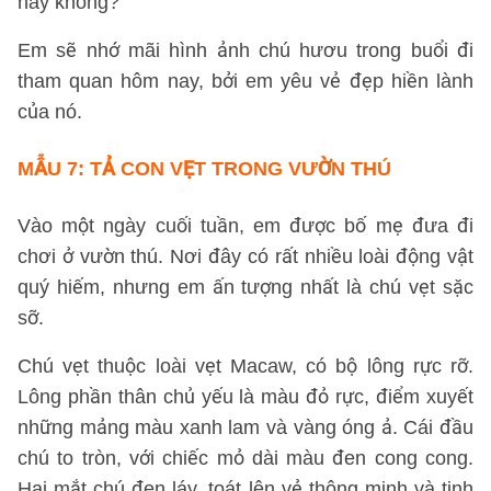
hay không?
Em sẽ nhớ mãi hình ảnh chú hươu trong buổi đi
tham quan hôm nay, bởi em yêu vẻ đẹp hiền lành
của nó.
MẪU 7:
TẢ CON VẸT TRONG VƯỜN THÚ
Vào một ngày cuối tuần, em được bố mẹ đưa đi
chơi ở vườn thú. Nơi đây có rất nhiều loài động vật
quý hiếm, nhưng em ấn tượng nhất là chú vẹt sặc
sỡ.
Chú vẹt thuộc loài vẹt Macaw, có bộ lông rực rỡ.
Lông phần thân chủ yếu là màu đỏ rực, điểm xuyết
những mảng màu xanh lam và vàng óng ả. Cái đầu
chú to tròn, với chiếc mỏ dài màu đen cong cong.
Hai mắt chú đen láy, toát lên vẻ thông minh và tinh