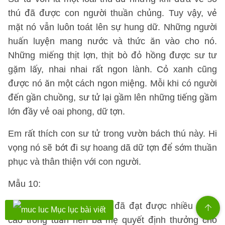
thú đã được con người thuần chủng. Tuy vậy, vẻ
mặt nó vẫn luôn toát lên sự hung dữ. Những người
huấn luyện mang nước và thức ăn vào cho nó.
Những miếng thịt lợn, thịt bò đỏ hồng được sư tư
gặm lấy, nhai nhai rất ngon lành. Cỏ xanh cũng
được nó ăn một cách ngon miệng. Mỗi khi có người
đến gần chuồng, sư tử lại gầm lên những tiếng gầm
lớn đầy vẻ oai phong, dữ tợn.
Em rất thích con sư tử trong vườn bách thú này. Hi
vọng nó sẽ bớt đi sự hoang dã dữ tợn để sớm thuần
phục và thân thiện với con người.
Mẫu 10:
Thứ bảy vừa qua, vì em đã đạt được nhiều điểm
Mục lục bài viết
cao trong tuần nên ba mẹ quyết định thưởng cho