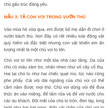
chú gấu trúc đáng yêu.
MẪU 3:
TẢ CON VOI TRONG VƯỜN THÚ
Vào mùa hè vừa qua, em được bố mẹ dẫn đi chơi ở
vườn bách thú. Nơi đây có rất nhiều loài động vật
quý hiếm và đặc biệt nhưng con vật khiến em ấn
tượng nhất là một chú voi to lớn.
Chú voi to lớn như một tòa nhà cao tầng. Da của
chú có màu xám tro, nhăn nheo như vỏ cây cổ thụ.
Hai tai chú to như hai chiếc quạt mo, lúc nào cũng
phe phẩy. Cái vòi dài ngoằng của chú voi có thể
cầm nắm được mọi thứ. Chú voi dùng vòi để đưa
thức ăn vào miệng, để tắm rửa và để vòi nước cho
các du khách. Đôi mắt của chú to tròn, đen láy, long
lanh như hai hạt ngọc. Bốn cái chân của chú voi to