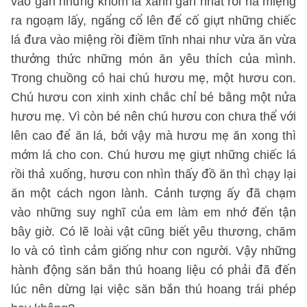
vào gần những khóm lá xanh gần nhất rồi há miệng
ra ngoạm lấy, ngẩng cổ lên để cố giựt những chiếc
lá đưa vào miệng rồi điềm tĩnh nhai như vừa ăn vừa
thưởng thức những món ăn yêu thích của mình.
Trong chuồng có hai chú hươu mẹ, một hươu con.
Chú hươu con xinh xinh chắc chỉ bé bằng một nửa
hươu mẹ. Vì còn bé nên chú hươu con chưa thể với
lên cao để ăn lá, bởi vậy mà hươu mẹ ăn xong thì
mớm lá cho con. Chú hươu mẹ giựt những chiếc lá
rồi thả xuống, hươu con nhìn thấy đồ ăn thì chạy lại
ăn một cách ngon lành. Cảnh tượng ấy đã chạm
vào những suy nghĩ của em làm em nhớ đến tận
bây giờ. Có lẽ loài vật cũng biết yêu thương, chăm
lo và có tình cảm giống như con người. Vậy những
hành động săn bắn thú hoang liệu có phải đã đến
lúc nên dừng lại việc săn bắn thú hoang trái phép