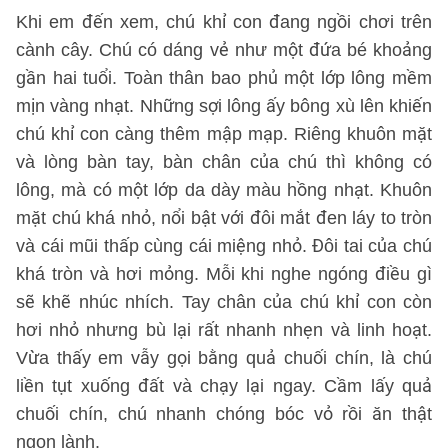
Khi em đến xem, chú khỉ con đang ngồi chơi trên
cành cây. Chú có dáng vẻ như một đứa bé khoảng
gần hai tuổi. Toàn thân bao phủ một lớp lông mềm
mịn vàng nhạt. Những sợi lông ấy bông xù lên khiến
chú khỉ con càng thêm mập mạp. Riêng khuôn mặt
và lòng bàn tay, bàn chân của chú thì không có
lông, mà có một lớp da dày màu hồng nhạt. Khuôn
mặt chú khá nhỏ, nổi bật với đôi mắt đen láy to tròn
và cái mũi thấp cùng cái miệng nhỏ. Đôi tai của chú
khá tròn và hơi mỏng. Mỗi khi nghe ngóng điều gì
sẽ khẽ nhúc nhích. Tay chân của chú khỉ con còn
hơi nhỏ nhưng bù lại rất nhanh nhẹn và linh hoạt.
Vừa thấy em vẫy gọi bằng quả chuối chín, là chú
liền tụt xuống đất và chạy lại ngay. Cầm lấy quả
chuối chín, chú nhanh chóng bóc vỏ rồi ăn thật
ngon lành.