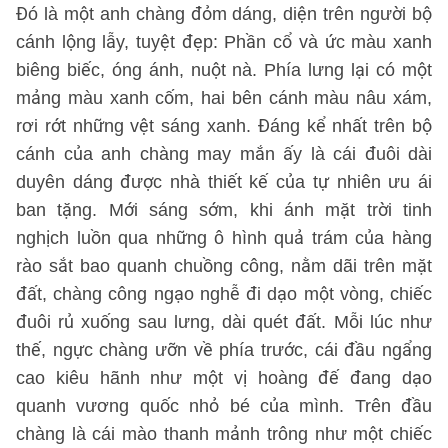
Đó là một anh chàng đỏm dáng, diện trên người bộ
cánh lộng lẫy, tuyệt đẹp: Phần cổ và ức màu xanh
biêng biếc, óng ánh, nuột nà. Phía lưng lại có một
mảng màu xanh cốm, hai bên cánh màu nâu xám,
rơi rớt những vệt sáng xanh. Đáng kể nhất trên bộ
cánh của anh chàng may mắn ấy là cái đuôi dài
duyên dáng được nhà thiết kế của tự nhiên ưu ái
ban tặng. Mới sáng sớm, khi ánh mặt trời tinh
nghịch luồn qua những ô hình quả trám của hàng
rào sắt bao quanh chuồng công, nằm dãi trên mặt
đất, chàng công ngạo nghễ đi dạo một vòng, chiếc
đuôi rủ xuống sau lưng, dài quét đất. Mỗi lúc như
thế, ngực chàng ưỡn về phía trước, cái đầu ngẩng
cao kiêu hãnh như một vị hoàng đế đang dạo
quanh vương quốc nhỏ bé của mình. Trên đầu
chàng là cái mào thanh mảnh trông như một chiếc