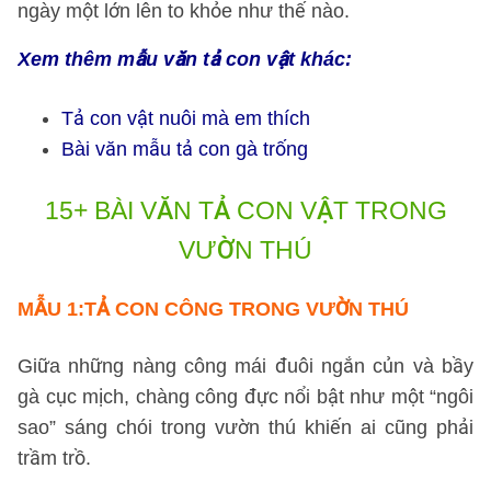
ngày một lớn lên to khỏe như thế nào.
Xem thêm mẫu văn tả con vật khác:
Tả con vật nuôi mà em thích
Bài văn mẫu tả con gà trống
15+ BÀI VĂN TẢ CON VẬT TRONG
VƯỜN THÚ
MẪU 1:
TẢ CON CÔNG TRONG VƯỜN THÚ
Giữa những nàng công mái đuôi ngắn củn và bầy
gà cục mịch, chàng công đực nổi bật như một “ngôi
sao” sáng chói trong vườn thú khiến ai cũng phải
trầm trồ.