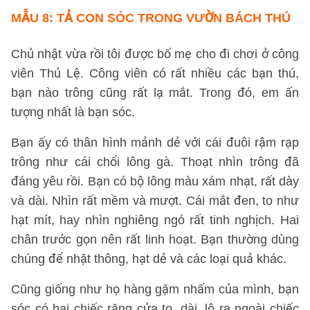
MẪU 8:
TẢ CON SÓC TRONG VƯỜN BÁCH THÚ
Chủ nhật vừa rồi tôi được bố mẹ cho đi chơi ở công
viên Thủ Lệ. Công viên có rất nhiều các bạn thú,
bạn nào trông cũng rất lạ mắt. Trong đó, em ấn
tượng nhất là bạn sóc.
Bạn ấy có thân hình mảnh dẻ với cái đuôi rậm rạp
trông như cái chổi lông gà. Thoạt nhìn trông đã
đáng yêu rồi. Bạn có bộ lông màu xám nhạt, rất dày
và dài. Nhìn rất mềm và mượt. Cái mắt đen, to như
hạt mít, hay nhìn nghiêng ngó rất tinh nghịch. Hai
chân trước gọn nên rất linh hoạt. Bạn thường dùng
chúng để nhặt thông, hạt dẻ và các loại quả khác.
Cũng giống như họ hàng gặm nhấm của mình, bạn
sóc có hai chiếc răng cửa to, dài, lộ ra ngoài chiếc