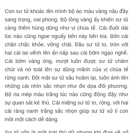
Con sư tử khoác lên mình bộ áo màu vàng nâu đầy
sang trọng, oai phong. Bộ lông vàng ấy khiến sư tử
càng thêm hùng dũng như vị chúa tể. Cái đuôi dài
lúc nào cũng ngoe nguẩy bên này bên kia. Bốn cái
chân chắc khỏe, vững chãi. Đầu sư tử to, tròn với
hai cái tai vểnh lên ẩn nấp sau cái bờm ngạo nghễ.
Cái bờm vàng óng, mượt luôn được sư tử chăm
chút và nó toát lên sự dũng mãnh của vị chúa tể
rừng xanh. Đôi mắt sư tử sâu hoắm lại, luôn ánh lên
những cái nhìn sắc nhọn như đe dọa đối phương.
Bộ ria mép màu trắng lúc nào cũng động đậy như
sự quan sát kẻ thù. Cái miệng sư tử to, rộng, với hai
cái răng nanh trắng sắc nhọn giúp sư tử xử lí con
mồi một cách dễ dàng.
Sư tử vốn là một loài thú dữ nhưng khi đưa về sở