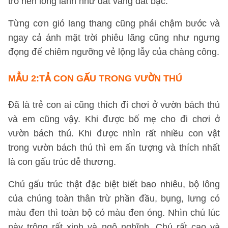
trở nên lóng lánh như dát vàng dát bạc.
Từng cơn gió lang thang cũng phải chậm bước và
ngay cả ánh mặt trời phiêu lãng cũng như ngưng
đọng để chiêm ngưỡng vẻ lộng lẫy của chàng công.
MẪU 2:
TẢ CON GẤU TRONG VƯỜN THÚ
Đã là trẻ con ai cũng thích đi chơi ở vườn bách thú
và em cũng vậy. Khi được bố mẹ cho đi chơi ở
vườn bách thú. Khi được nhìn rất nhiều con vật
trong vườn bách thú thì em ấn tượng và thích nhất
là con gấu trúc dễ thương.
Chú gấu trúc thật đặc biệt biết bao nhiêu, bộ lông
của chúng toàn thân trừ phần đầu, bụng, lưng có
màu đen thì toàn bộ có màu đen óng. Nhìn chú lúc
này trông rất xinh và ngộ nghĩnh. Chú rất cao và