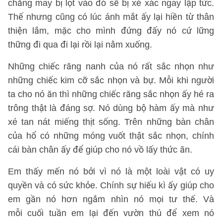
chẳng may bị lọt vào đó sẽ bị xé xác ngay lập tức.
Thế nhưng cũng có lúc ánh mắt ấy lại hiền từ thân
thiện lắm, mặc cho mình đứng đấy nó cứ lững
thững đi qua đi lại rồi lại nằm xuống.
Những chiếc răng nanh của nó rất sắc nhọn như
những chiếc kim cỡ sắc nhọn và bự. Mỗi khi người
ta cho nó ăn thì những chiếc răng sắc nhọn ấy hé ra
trông thật là đáng sợ. Nó dùng bộ hàm ấy mà như
xé tan nát miếng thịt sống. Trên những bàn chân
của hổ có những móng vuốt thật sắc nhọn, chính
cái bàn chân ấy để giúp cho nó vồ lấy thức ăn.
Em thấy mến nó bởi vì nó là một loài vật có uy
quyền và có sức khỏe. Chính sự hiếu kì ấy giúp cho
em gần nó hơn ngắm nhìn nó mọi tư thế. Và
mỗi cuối tuần em lại đến vườn thú để xem nó