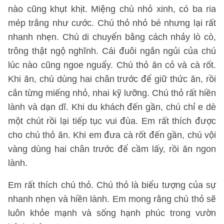
nào cũng khụt khịt. Miệng chú nhỏ xinh, có ba ria
mép trắng như cước. Chú thỏ nhỏ bé nhưng lại rất
nhanh nhẹn. Chú di chuyển bằng cách nhảy lò cò,
trông thật ngộ nghĩnh. Cái đuôi ngắn ngủi của chú
lúc nào cũng ngoe nguẩy. Chú thỏ ăn cỏ và cà rốt.
Khi ăn, chú dùng hai chân trước để giữ thức ăn, rồi
cắn từng miếng nhỏ, nhai kỹ lưỡng. Chú thỏ rất hiền
lành và dạn dĩ. Khi du khách đến gần, chú chỉ e dè
một chút rồi lại tiếp tục vui đùa. Em rất thích được
cho chú thỏ ăn. Khi em đưa cà rốt đến gần, chú vội
vàng dùng hai chân trước để cầm lấy, rồi ăn ngon
lành.
Em rất thích chú thỏ. Chú thỏ là biểu tượng của sự
nhanh nhẹn và hiền lành. Em mong rằng chú thỏ sẽ
luôn khỏe mạnh và sống hạnh phúc trong vườn