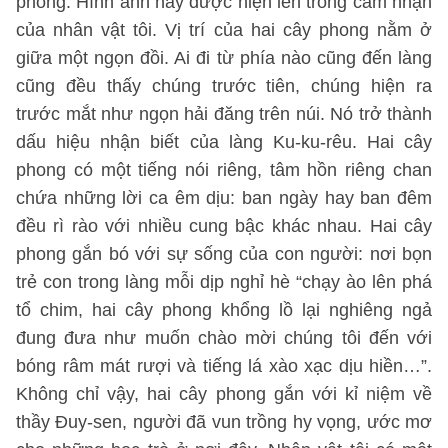
phong. Hình ảnh này được hiện lên trong cảm nhận
của nhân vật tôi. Vị trí của hai cây phong nằm ở
giữa một ngọn đồi. Ai đi từ phía nào cũng đến làng
cũng đều thấy chúng trước tiên, chúng hiện ra
trước mắt như ngọn hải đăng trên núi. Nó trở thành
dấu hiệu nhận biết của làng Ku-ku-rêu. Hai cây
phong có một tiếng nói riêng, tâm hồn riêng chan
chứa những lời ca êm dịu: ban ngày hay ban đêm
đều rì rào với nhiều cung bậc khác nhau. Hai cây
phong gắn bó với sự sống của con người: nơi bọn
trẻ con trong làng mỗi dịp nghỉ hè “chạy ào lên phá
tổ chim, hai cây phong khổng lồ lại nghiêng ngả
đung đưa như muốn chào mời chúng tôi đến với
bóng râm mát rượi và tiếng lá xào xạc dịu hiền…”.
Không chỉ vậy, hai cây phong gắn với kỉ niệm về
thầy Đuy-sen, người đã vun trồng hy vọng, ước mơ