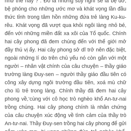
như thế này ?”. Đó là những suy nghĩ sẽ là bệ đỡ,
bệ phóng cho những ước mơ và khát vọng lần đầu
thức tỉnh trong tâm hồn những đứa trẻ làng Ku-ku-
rêu. Khát vọng đã vượt qua khỏi ngôi làng nhỏ bé,
đến với những miền đất xa xôi của Tổ quốc. Chính
hai cây phong đã đem chúng đến với thế giới mở
đầy thú vị ấy. Hai cây phong sở dĩ trở nên đặc biệt,
ngoài những lí do trên chủ yếu nó còn gắn với một
người – nhân vật chính của câu chuyện – thầy giáo
trường làng Đuy-sen – người thầy giáo đầu tiên có
công xây dựng ngôi trường đầu tiên, xoá mù chữ
cho lũ trẻ trong làng. Chính thầy đã đem hai cây
phong về,’cùng với cô học trò nghèo khổ An-tư-nai
trồng chúng. Hai cây phong chính là nhân chứng
của câu chuyện xúc động về tình cảm của thầy trò
An-tư-nai. Thầy Đuy-sen trồng hai cây phong để gửi