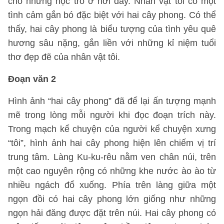
cho những học trò ở nơi đây. Nhân vật tôi có một
tình cảm gắn bó đặc biệt với hai cây phong. Có thể
thấy, hai cây phong là biểu tượng của tình yêu quê
hương sâu nặng, gắn liền với những kỉ niệm tuổi
thơ đẹp đẽ của nhân vật tôi.
Đoạn văn 2
Hình ảnh “hai cây phong” đã để lại ấn tượng mạnh
mẽ trong lòng mỗi người khi đọc đoạn trích này.
Trong mạch kể chuyện của người kể chuyện xưng
“tôi”, hình ảnh hai cây phong hiện lên chiếm vị trí
trung tâm. Làng Ku-ku-rêu nằm ven chân núi, trên
một cao nguyên rộng có những khe nước ào ào từ
nhiều ngách đổ xuống. Phía trên làng giữa một
ngọn đồi có hai cây phong lớn giống như những
ngọn hải đăng được đặt trên núi. Hai cây phong có