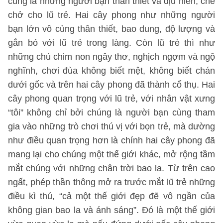
cũng là những người bạn thân thiết và dịu hiền, che
chở cho lũ trẻ. Hai cây phong như những người
bạn lớn vô cùng thân thiết, bao dung, độ lượng và
gắn bó với lũ trẻ trong làng. Còn lũ trẻ thì như
những chú chim non ngây thơ, nghịch ngợm và ngộ
nghĩnh, chơi đùa không biết mệt, không biết chán
dưới gốc và trên hai cây phong đã thành cổ thụ. Hai
cây phong quan trọng với lũ trẻ, với nhân vật xưng
“tôi” không chỉ bởi chúng là người bạn cùng tham
gia vào những trò chơi thú vị với bọn trẻ, mà dường
như điều quan trọng hơn là chính hai cây phong đã
mang lại cho chúng một thế giới khác, mở rộng tầm
mắt chúng với những chân trời bao la. Từ trên cao
ngất, phép thần thông mở ra trước mắt lũ trẻ những
điều kì thú, “cả một thế giới đẹp đẽ vô ngần của
không gian bao la và ánh sáng”. Đó là một thế giới