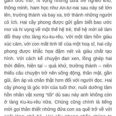
gắm ước mơ, hi vọng những đứa trẻ nghèo khổ,
thông minh, ham học như An-tư-nai sau này sẽ lớn
lên, trưởng thành và bay xa, trở thành những người
có ích. Hai cây phong được gửi gắm biết bao ước
mơ và hi vọng về một thế hệ trẻ, thế hệ mới sẽ làm
đổi thay cho làng Ku-ku-rêu. Với một tâm hồn giàu
xúc cảm, với con mắt tinh tế của một hoạ sĩ, hai cây
phong được khắc họa đậm nét và giàu chất tạo
hình. Với cách kể chuyện đan xen, lồng ghép hai
thời điểm, hiện tại – quá khứ, trưởng thành – niên
thiếu câu chuyện trở nên sống động, thân mật, gần
gũi, ấm áp và chân thật hơn đối với người đọc. Hai
cây phong là góc trời của tuổi thơ, nuôi dưỡng tâm
hồn nhân vật xưng “tôi” dù sau này anh không còn
ở làng Ku-ku-rêu nữa. Chúng cũng chính là tiếng
mời gọi thân thiết những đứa con xa quê trở về với