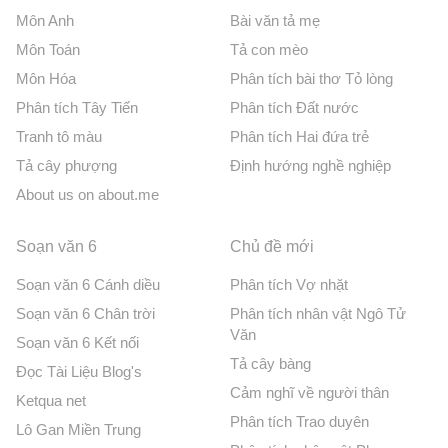
Môn Anh
Bài văn tả mẹ
Môn Toán
Tả con mèo
Môn Hóa
Phân tích bài thơ Tỏ lòng
Phân tích Tây Tiến
Phân tích Đất nước
Tranh tô màu
Phân tích Hai đứa trẻ
Tả cây phượng
Định hướng nghề nghiệp
About us on about.me
Soạn văn 6
Chủ đề mới
Soạn văn 6 Cánh diều
Phân tích Vợ nhặt
Soạn văn 6 Chân trời
Phân tích nhân vật Ngô Tử
Văn
Soạn văn 6 Kết nối
Tả cây bàng
Đọc Tài Liệu Blog's
Cảm nghĩ về người thân
Ketqua net
Phân tích Trao duyên
Lô Gan Miền Trung