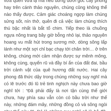
vừa quen vừa lạ mà nếu đứng dưới gốc cây phong
hay trên cánh thảo nguyên, chúng cũng không thể
nào thấy được. Cảm giác choáng ngợp làm chúng
sửng sốt, nín thở, quên đi cả việc làm chúng thích
thú bậc nhất là bắt tổ chim. Tiếp theo là chuồng
ngựa nông trang bây giờ bỗng nhỏ lại, thảo nguyên
hoang vu mất hút trong sương mờ, dòng sông lấp
lánh như một sợi chỉ bạc chạy tới chân trời… ở trên
không, chúng mới cảm nhận được sự mênh mông,
không cùng, quyến rũ và đầy bí ẩn của đất đai, bầu
trời cảnh vật của quê hương đất nước. Hai cây
phong đã thức dậy trong chúng những suy nghĩ mà
có lẽ trước đó lũ trẻ tinh nghịch này chưa bao giờ
nghĩ tới : “Đã phải đấy là nơi tận cùng thế giới
chưa, hay phía sau vẫn còn có bầu trời như thế
này, những đám mây, những đồng cỏ và sông ngòi