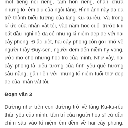
một tiếng nói riêng, tâm hồn riêng, chan chứa
những lời êm dịu của ngôi làng. Hình ảnh này đã đã
trở thành biểu tượng của làng Ku-ku-rêu. Và trong
kí ức của nhân vật tôi, vào năm học cuối trước khi
bắt đầu nghỉ hè đã có những kỉ niệm đẹp đẽ với hai
cây phong. Đ ặc biệt, hai cây phong còn gợi nhớ về
người thầy Đuy-sen, người đem đến niềm hy vọng,
ước mơ cho những học trò của mình. Như vậy, hai
cây phong là biểu tượng của tình yêu quê hương
sâu nặng, gắn liền với những kỉ niệm tuổi thơ đẹp
đẽ của nhân vật tôi.
Đoạn văn 3
Dường như trên con đường trở về làng Ku-ku-rêu
thân yêu của mình, tâm trí của người hoạ sĩ cứ dần
chìm sâu vào kỉ niệm êm đềm về hai cây phong.