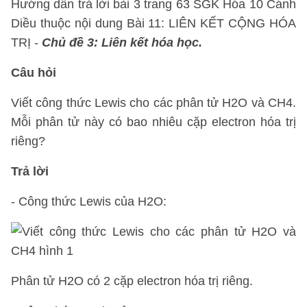
Hướng dẫn trả lời bài 3 trang 63 SGK Hóa 10 Cánh
Diều thuộc nội dung Bài 11: LIÊN KẾT CỘNG HÓA
TRỊ -
Chủ đề 3: Liên kết hóa học.
Câu hỏi
Viết công thức Lewis cho các phân tử H2O và CH4.
Mỗi phân tử này có bao nhiêu cặp electron hóa trị
riêng?
Trả lời
- Công thức Lewis của H2O:
Phân tử H2O có 2 cặp electron hóa trị riêng.