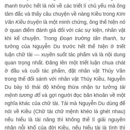
thanh
trước hết là nói về các triết lí chủ yếu mà ông
tâm đắc và thấy câu chuyện về nàng Kiều trong
Kim
Vân Kiều truyện
là một minh chứng, ông thể hiện nó
ở quan điểm đánh giá đối với các sự kiện, nhân vật
khi kể chuyện. Trong
Đoạn trường tân thanh
, tư
tưởng của Nguyễn Du trước hết thể hiện ở triết
luận chữ tài — xuyên suốt tác phẩm và là nội dung
quan trọng nhất. Đăng lên một triết luận chua chát
ở đầu và cuối tác phẩm, đặt nhân vật Thúy Vân
trong thế đối sánh với nhân vật Thúy Kiều, Nguyễn
Du bày tỏ thái độ không thừa nhận tư tưởng
tài
mệnh tương đố
và gợi người đọc băn khoăn về một
nghĩa khác của chữ tài. Tài mà Nguyễn Du dùng để
nói về Kiều (Chữ tài chữ mệnh khéo là ghét nhau)
nếu hiểu là tài năng thì không thể lí giải nguyên
nhân nỗi khổ của đời Kiều, nếu hiểu tài là tình thì