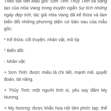
Theo bài viết
Mẫu gốc Sơn Tinh Thủy Tinh và sáng
tạo của Hòa Vang trong truyện ngắn Sự tích những
ngày đẹp trời
, tác giả Hòa Vang đã kế thừa và làm
biến đổi những phương diện cơ bản sau của mẫu
gốc:
* Kế thừa: cốt truyện, nhân vật, mô típ
* Biến đổi:
- Nhân vật:
+ Sơn Tinh: được miêu tả chi tiết, mạnh mẽ, quyết
đoán, tài năng.
+ Thủy Tinh: một người tình si, yêu say đắm Mỵ
Nương.
+ Mỵ Nương: được khắc họa nội tâm phức tạp, thể