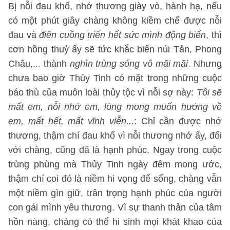
Bị nỗi đau khố, nhớ thương giày vò, hành hạ, nếu
có một phút giây chàng không kiềm chế được nỗi
đau và
điên cuồng triển hết sức mình động biển
, thì
cơn hồng thuỷ ấy sẽ tức khắc biến núi Tản, Phong
Châu,... thành
nghìn trùng sóng vô mãi mãi
. Nhưng
chưa bao giờ Thủy Tinh có mặt trong những cuộc
báo thù của muôn loài thủy tộc vì nỗi sợ này:
Tôi sẽ
mất em, nỗi nhớ em, lòng mong muốn hướng về
em, mất hết, mất vĩnh viễn...
: Chỉ cần được nhớ
thương, thậm chí đau khổ vì nỗi thương nhớ ấy, đối
với chàng, cũng đã là hạnh phúc. Ngay trong cuộc
trùng phùng mà Thủy Tinh ngày đêm mong ước,
thậm chí coi đó là niềm hi vọng để sống, chàng vẫn
một niềm gìn giữ, trân trọng hạnh phúc của người
con gái mình yêu thương. Vì sự thanh thản của tâm
hồn nàng, chàng có thể hi sinh mọi khát khao của