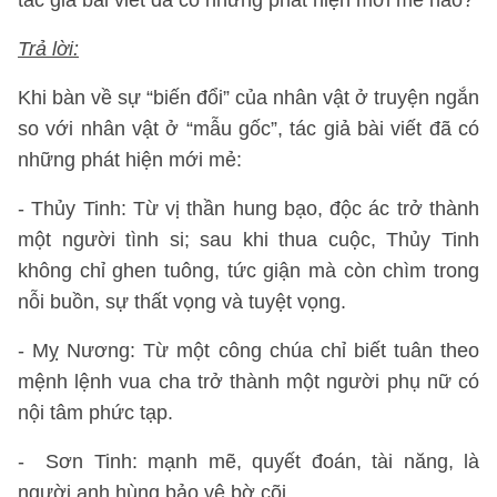
tác giả bài viết đã có những phát hiện mới mẻ nào?
Trả lời:
Khi bàn về sự “biến đổi” của nhân vật ở truyện ngắn
so với nhân vật ở “mẫu gốc”, tác giả bài viết đã có
những phát hiện mới mẻ:
- Thủy Tinh: Từ vị thần hung bạo, độc ác trở thành
một người tình si; sau khi thua cuộc, Thủy Tinh
không chỉ ghen tuông, tức giận mà còn chìm trong
nỗi buồn, sự thất vọng và tuyệt vọng.
- Mỵ Nương: Từ một công chúa chỉ biết tuân theo
mệnh lệnh vua cha trở thành một người phụ nữ có
nội tâm phức tạp.
- Sơn Tinh: mạnh mẽ, quyết đoán, tài năng, là
người anh hùng bảo vệ bờ cõi.