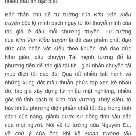
nhiều dấu ấn đặc biệt.
Bản thân chủ đề tư tưởng của
Kim Vân Kiều
truyện
bộc lộ minh bạch ngay từ lời thuyết minh của
tác giả ở đầu mỗi chương truyện. Tư tưởng
của
Kim Vân Kiều truyện
là đề cao phẩm chất đạo
đức của nhân vật Kiều theo khuôn khổ đạo đức
Nho giáo, câu chuyện Tài mệnh tương đố là
phương tiện để tác giả tài tử - giai nhân chuyển tải
mục đích tối cao đó: Qua rất nhiều bất hạnh và
những xung đột mâu thuẫn phức tạp xen kẽ nhau
dó, tác giả xây dựng từ nhiều mặt nghiêng, nhiều
góc độ tính cách bi kịch của Vương Thúy Kiều, tỏ
bày nhiều phương diện phẩm chất tốt đẹp trong tính
cách của nàng, giành được sự đồng tình sâu sắc
của mọi người. Nói về tư tưởng của Nguyễn Du,
về
chủ ý
của ông khi kể
Đoạn trường tân