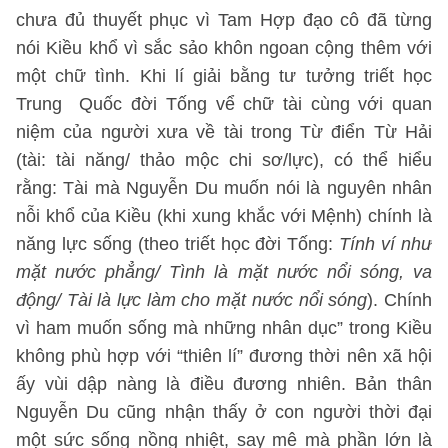
chưa đủ thuyết phục vì Tam Hợp đạo cô đã từng
nói Kiều khổ vì sắc sảo khôn ngoan cộng thêm với
một chữ tình. Khi lí giải bằng tư tưởng triết học
Trung Quốc đời Tống vể chữ tài cùng với quan
niệm của người xưa về tài trong Từ điển Từ Hải
(tài: tài năng/ thảo mộc chi sơ/lực), có thể hiểu
rằng: Tài mà Nguyễn Du muốn nói là nguyên nhân
nỗi khổ của Kiều (khi xung khắc với Mệnh) chính là
năng lực sống (theo triết học đời Tống:
Tính ví như
mặt nước phẳng/ Tình là mặt nước nổi sóng, va
động/ Tài là lực làm cho mặt nước nổi sóng
). Chính
vì ham muốn sống mà những nhân dục” trong Kiều
không phù hợp với “thiên lí” đương thời nên xã hội
ấy vùi dập nàng là điều đương nhiên. Bản thân
Nguyễn Du cũng nhận thấy ở con người thời đại
một sức sống nồng nhiệt, say mê mà phần lớn là