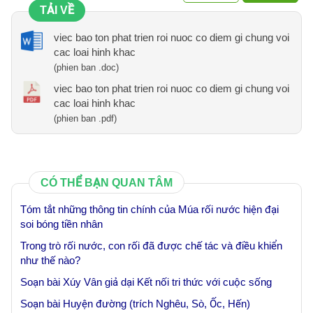
TẢI VỀ
viec bao ton phat trien roi nuoc co diem gi chung voi
cac loai hinh khac
(phien ban .doc)
viec bao ton phat trien roi nuoc co diem gi chung voi
cac loai hinh khac
(phien ban .pdf)
CÓ THỂ BẠN QUAN TÂM
Tóm tắt những thông tin chính của Múa rối nước hiện đại
soi bóng tiền nhân
Trong trò rối nước, con rối đã được chế tác và điều khiển
như thế nào?
Soạn bài Xúy Vân giả dại Kết nối tri thức với cuộc sống
Soạn bài Huyện đường (trích Nghêu, Sò, Ốc, Hến)