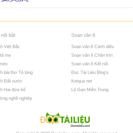
nổi bật
Soạn văn 6
ch Việt Bắc
Soạn văn 6 Cánh diều
 tả mẹ
Soạn văn 6 Chân trời
 mèo
Soạn văn 6 Kết nối
h bài thơ Tỏ lòng
Đọc Tài Liệu Blog's
ch Đất nước
Ketqua net
h Hai đứa trẻ
Lô Gan Miền Trung
ớng nghề nghiệp