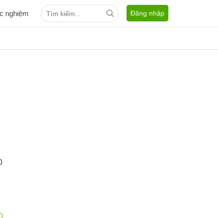
ắc nghiệm
Đăng nhập
0