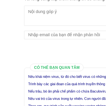
CÓ THỂ BẠN QUAN TÂM
Nêu khái niệm virus, từ đó cho biết virus có nhữn
Trình bày các giai đoạn của quá trình truyền thông t
Nếu trâu, bò ăn phải chế phẩm có chứa Baculovirus
Nêu vai trò của virus trong tự nhiên. Con người đ
Theo em, quy trình sản xuất vaccine vector ph