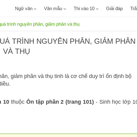
Ngữ văn
Văn mẫu
Thi vào 10
Giải đáp
Tr
 quá trình nguyên phân, giảm phân và thụ
 QUÁ TRÌNH NGUYÊN PHÂN, GIẢM PHÂN
VÀ THỤ
ân, giảm phân và thụ tinh là cơ chế duy trì ổn định bộ
diều.
h 10
thuộc
Ôn tập phần 2 (trang 101)
- Sinh học lớp 1