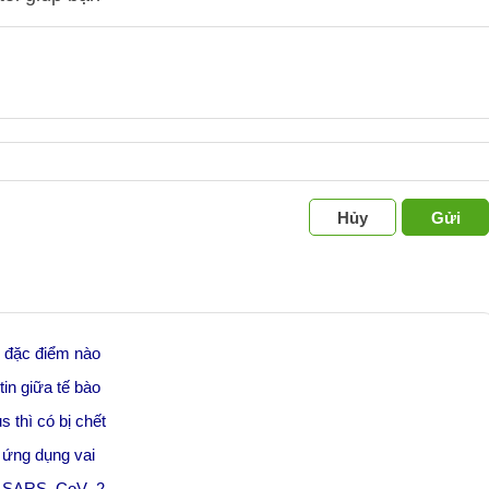
Hủy
Gửi
g đặc điểm nào
in giữa tế bào
 thì có bị chết
ã ứng dụng vai
òng SARS–CoV–2