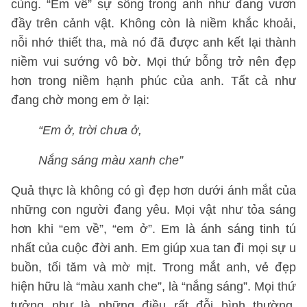
cùng. “Em về” sự sống trong anh như đang vươn
đầy trên cảnh vật. Không còn là niềm khắc khoải,
nỗi nhớ thiết tha, mà nó đã được anh kết lại thành
niềm vui sướng vô bờ. Mọi thứ bỗng trở nên đẹp
hơn trong niềm hạnh phúc của anh. Tất cả như
đang chờ mong em ở lại:
“Em ở, trời chưa ở,
Nắng sáng màu xanh che”
Quả thực là không có gì đẹp hơn dưới ánh mắt của
những con người đang yêu. Mọi vật như tỏa sáng
hơn khi “em về”, “em ở”. Em là ánh sáng tinh tú
nhất của cuộc đời anh. Em giúp xua tan đi mọi sự u
buồn, tối tăm và mờ mịt. Trong mắt anh, vẻ đẹp
hiện hữu là “màu xanh che”, là “nắng sáng”. Mọi thứ
tưởng như là những điều rất đỗi bình thường,