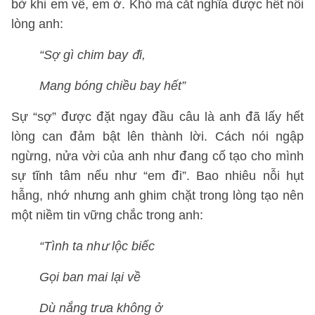
bờ khi em về, em ở. Khó mà cắt nghĩa được hết nỗi
lòng anh:
“Sợ gì chim bay đi,
Mang bóng chiều bay hết”
Sự “sợ” được đặt ngay đầu câu là anh đã lấy hết
lòng can đảm bật lên thành lời. Cách nói ngập
ngừng, nửa vời của anh như đang cố tạo cho mình
sự tĩnh tâm nếu như “em đi”. Bao nhiêu nỗi hụt
hẫng, nhớ nhưng anh ghim chặt trong lòng tạo nên
một niềm tin vững chắc trong anh:
“Tình ta như lộc biếc
Gọi ban mai lại về
Dù nắng trưa không ở