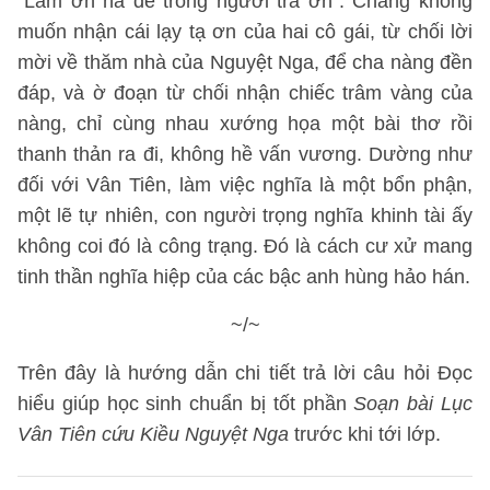
“Làm ơn há dễ trông người trả ơn”. Chàng không
muốn nhận cái lạy tạ ơn của hai cô gái, từ chối lời
mời về thăm nhà của Nguyệt Nga, để cha nàng đền
đáp, và ờ đoạn từ chối nhận chiếc trâm vàng của
nàng, chỉ cùng nhau xướng họa một bài thơ rồi
thanh thản ra đi, không hề vấn vương. Dường như
đối với Vân Tiên, làm việc nghĩa là một bổn phận,
một lẽ tự nhiên, con người trọng nghĩa khinh tài ấy
không coi đó là công trạng. Đó là cách cư xử mang
tinh thần nghĩa hiệp của các bậc anh hùng hảo hán.
~/~
Trên đây là hướng dẫn chi tiết trả lời câu hỏi Đọc
hiểu giúp học sinh chuẩn bị tốt phần
Soạn bài Lục
Vân Tiên cứu Kiều Nguyệt Nga
trước khi tới lớp.