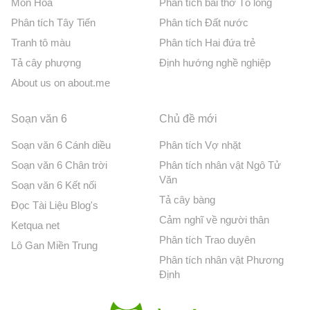
Môn Hóa
Phân tích bài thơ Tỏ lòng
Phân tích Tây Tiến
Phân tích Đất nước
Tranh tô màu
Phân tích Hai đứa trẻ
Tả cây phượng
Định hướng nghề nghiệp
About us on about.me
Soạn văn 6
Chủ đề mới
Soạn văn 6 Cánh diều
Phân tích Vợ nhặt
Soạn văn 6 Chân trời
Phân tích nhân vật Ngô Tử
Văn
Soạn văn 6 Kết nối
Tả cây bàng
Đọc Tài Liệu Blog's
Cảm nghĩ về người thân
Ketqua net
Phân tích Trao duyên
Lô Gan Miền Trung
Phân tích nhân vật Phương
Định