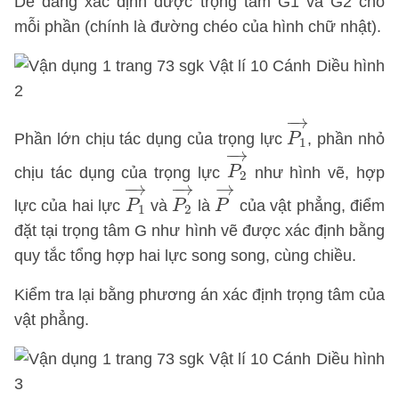
Dễ dàng xác định được trọng tâm G1 và G2 cho
mỗi phần (chính là đường chéo của hình chữ nhật).
P
1
→
−
→
Phần lớn chịu tác dụng của trọng lực
, phần nhỏ
P
1
P
2
→
−
→
chịu tác dụng của trọng lực
như hình vẽ, hợp
P
2
P
1
→
P
2
→
P
→
−
→
−
→
→
lực của hai lực
và
là
của vật phẳng, điểm
P
P
P
1
2
đặt tại trọng tâm G như hình vẽ được xác định bằng
quy tắc tổng hợp hai lực song song, cùng chiều.
Kiểm tra lại bằng phương án xác định trọng tâm của
vật phẳng.